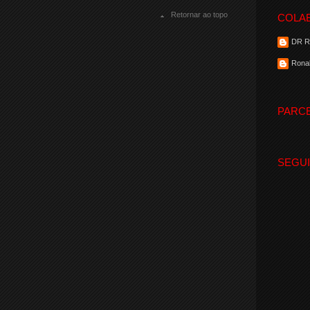
Retornar ao topo
COLA
DR 
Ronal
PARC
SEGU