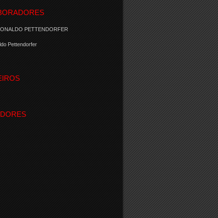
BORADORES
RONALDO PETTENDORFER
do Pettendorfer
EIROS
IDORES