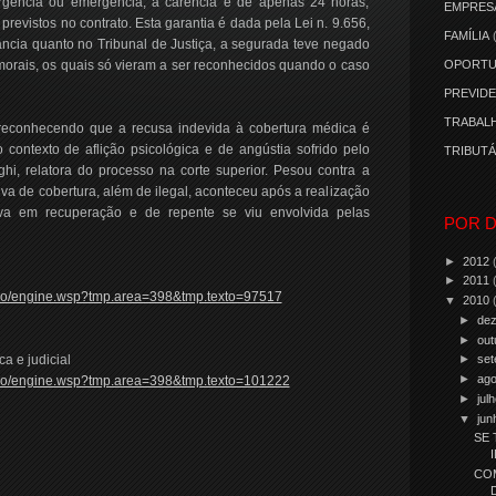
rgência ou emergência, a carência é de apenas 24 horas,
EMPRES
evistos no contrato. Esta garantia é dada pela Lei n. 9.656,
FAMÍLIA
ância quanto no Tribunal de Justiça, a segurada teve negado
orais, os quais só vieram a ser reconhecidos quando o caso
OPORTU
PREVIDE
TRABALH
 reconhecendo que a recusa indevida à cobertura médica é
contexto de aflição psicológica e de angústia sofrido pelo
TRIBUTÁ
ghi, relatora do processo na corte superior. Pesou contra a
va de cobertura, além de ilegal, aconteceu após a realização
ava em recuperação e de repente se viu envolvida pelas
POR D
►
2012
►
2011
cacao/engine.wsp?tmp.area=398&tmp.texto=97517
▼
2010
►
de
►
out
a e judicial
►
se
►
ag
icacao/engine.wsp?tmp.area=398&tmp.texto=101222
►
jul
▼
ju
SE 
CO