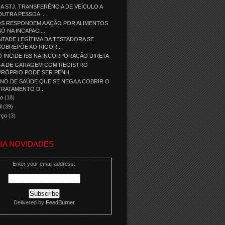
A STJ, TRANSFERÊNCIA DE VEÍCULO A
OUTRA PESSOA ...
ÓS RESPONDEM A AÇÃO POR ALIMENTOS
SÓ NA INCAPACI...
TADE LEGÍTIMA DA TESTADORA SE
SOBREPÕE AO RIGOR...
 INCIDE ISS NA INCORPORAÇÃO DIRETA
GA DE GARAGEM COM REGISTRO
PRÓPRIO PODE SER PENH...
NO DE SAÚDE QUE SE NEGA A COBRIR O
TRATAMENTO D...
io
(18)
il
(39)
rço
(3)
BA NOVIDADES
Enter your email address:
Delivered by
FeedBurner