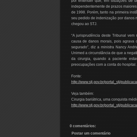
por entender que, em situações de u
independentemente de prazos maiores pr
de 1998. Porém, tanto na primeira inst
seu pedido de indenização por danos m
chegou ao STJ.
“A jurisprudência deste Tribunal vem
causa de danos morais, pois agrava o 
segurado”, diz a ministra Nancy Andri
Unimed a circunstância de que a negati
da cirurgia, quando a paciente est
preocupações com a conta do hospital.
Fonte:
http://www.stj.gov.br/portal_stj/publi
Veja também:
Cirurgia bariátrica, uma conquista médic
http://www.stj.gov.br/portal_stj/publ
0 comentários:
Postar um comentário