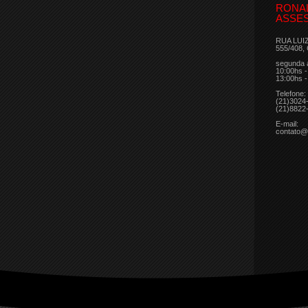
RONA
ASSES
RUA LUI
555/408,
segunda 
10:00hs -
13:00hs -
Telefone:
(21)3024
(21)8822
E-mail:
contato@