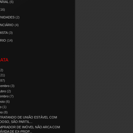
ARIAL
(6)
(16)
NIDADES
(2)
NCIÁRIO
(4)
ISTA
(3)
RIO
(14)
ATA
(2)
(21)
(87)
zembro
(3)
ubro
(2)
tembro
(7)
osto
(6)
ho
(1)
nho
(8)
TRATANDO DE UNIÃO ESTÁVEL COM
IDOSO, SÃO PARTIL...
MPRADOR DE IMÓVEL NÃO ARCA COM
DÍVIDA DE EX-PROP...