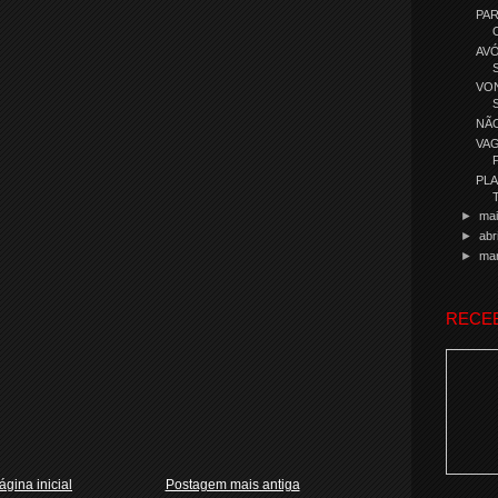
PAR
AV
VON
NÃO
VA
PLA
►
ma
►
abr
►
ma
RECE
ágina inicial
Postagem mais antiga