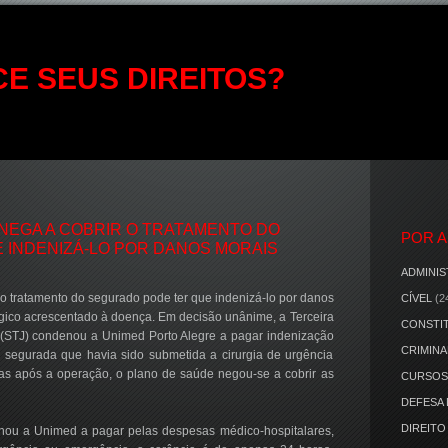
E SEUS DIREITOS?
NEGA A COBRIR O TRATAMENTO DO
POR 
 INDENIZÁ-LO POR DANOS MORAIS
ADMINIS
o tratamento do segurado pode ter que indenizá-lo por danos
CÍVEL
(2
ógico acrescentado à doença. Em decisão unânime, a Terceira
CONSTI
a (STJ) condenou a Unimed Porto Alegre a pagar indenização
CRIMINA
segurada que havia sido submetida a cirurgia de urgência
 dias após a operação, o plano de saúde negou-se a cobrir as
CURSOS
DEFESA
DIREITO
nou a Unimed a pagar pelas despesas médico-hospitalares,