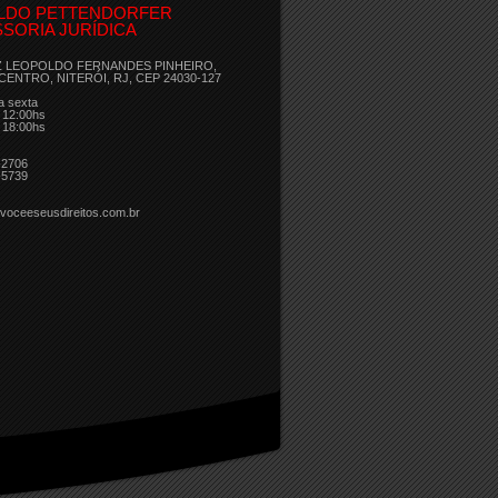
LDO PETTENDORFER
SORIA JURÍDICA
Z LEOPOLDO FERNANDES PINHEIRO,
 CENTRO, NITERÓI, RJ, CEP 24030-127
a sexta
 12:00hs
 18:00hs
-2706
-5739
voceeseusdireitos.com.br