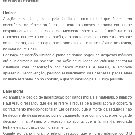
da cláusula contratual.
Liminar
A ação inicial foi ajuizada pela família de uma mulher que faleceu em
decorrência de câncer no útero. Ela ficou dois meses internada em UTI de
hospital conveniado da Medic S/A Medicina Especializada à Indústria e ao
Comércio. No 15º dia de internação, o plano recusou-se a custear o restante
do tratamento, alegando que havia sido atingido o limite máximo de custeio,
no valor de R$ 6.500.
Por força de decisão liminar, o plano de saúde pagou as despesas médicas
até o falecimento da paciente. Na ação de nulidade de cláusula contratual
cumulada com indenização por danos materiais e morais, a empresa
apresentou reconvenção, pedindo ressarcimento das despesas pagas além
do limite estabelecido no contrato, o que foi deferido pela Justiça paulista.
Dano moral
Ao analisar o pedido de indenização por danos morais e materiais, o ministro
Raul Araújo ressaltou que ele se refere à recusa pela seguradora à cobertura
do tratamento médico-hospitalar. Ele destacou que a morte da segurada não
foi decorrente dessa recusa, pois o tratamento teve continuidade por força de
decisão liminar. Assim, o processo não aponta que a família da segurada
tenha efetuado gastos com o tratamento.
Quanto ao dano moral, o relator destacou que a jurisprudência do STJ