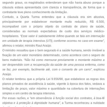
segundo graus, os magistrados entenderam que não havia abuso porque a
cláusula estava apresentada com clareza e transparência, de forma que o
contratante teve pleno conhecimento da limitação.
Contudo, a Quarta Turma entendeu que a cláusula era sim abusiva,
principalmente por estabelecer montante muito reduzido, R$ 6.500,
incompatível com o próprio objeto do contrato de plano de saúde,
consideradas as normais expectativas de custo dos serviços médico-
hospitalares.
“Esse valor é sabidamente ínfimo quando se fala em internação
em unidade de terapia intensiva (UTI), conforme ocorreu no caso em exame”
,
afirmou o relator, ministro Raul Araújo.
O ministro ressaltou que o bem segurado é a saúde humana, sendo inviável a
fixação de um valor monetário determinado, como acontece com o seguro de
bens materiais.
“Não há como mensurar previamente o montante máximo a
ser despendido com a recuperação da saúde de uma pessoa enferma, como
se faz, por exemplo, facilmente até, com o conserto de um carro”
, explicou
Araújo.
O relator lembrou que a própria Lei 9.656/98, que estabelece as regras dos
planos privados de assistência à saúde, vigente à época dos fatos, vedava a
limitação de prazo, valor máximo e quantidade na cobertura de internações
simples e em centro de terapia intensiva.
Por essas razões, e
“em observância à função social dos contratos, à boa-fé
objetiva e à proteção à dignidade humana”
, a Turma reconheceu a nulidade