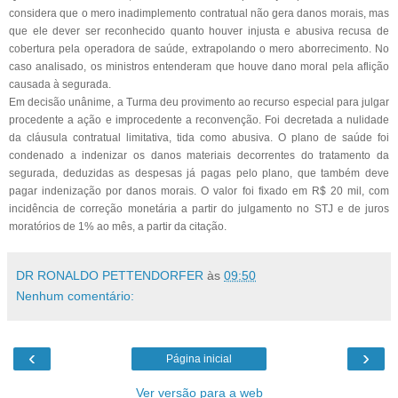
considera que o mero inadimplemento contratual não gera danos morais, mas
que ele dever ser reconhecido quanto houver injusta e abusiva recusa de
cobertura pela operadora de saúde, extrapolando o mero aborrecimento. No
caso analisado, os ministros entenderam que houve dano moral pela aflição
causada à segurada.
Em decisão unânime, a Turma deu provimento ao recurso especial para julgar
procedente a ação e improcedente a reconvenção. Foi decretada a nulidade
da cláusula contratual limitativa, tida como abusiva. O plano de saúde foi
condenado a indenizar os danos materiais decorrentes do tratamento da
segurada, deduzidas as despesas já pagas pelo plano, que também deve
pagar indenização por danos morais. O valor foi fixado em R$ 20 mil, com
incidência de correção monetária a partir do julgamento no STJ e de juros
moratórios de 1% ao mês, a partir da citação.
DR RONALDO PETTENDORFER
às
09:50
Nenhum comentário:
‹
›
Página inicial
Ver versão para a web