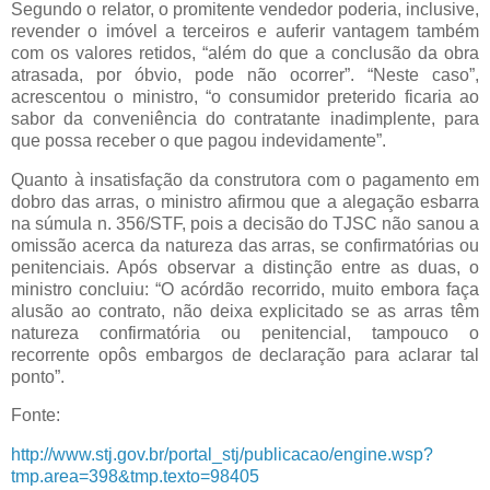
Segundo o relator, o promitente vendedor poderia, inclusive,
revender o imóvel a terceiros e auferir vantagem também
com os valores retidos, “além do que a conclusão da obra
atrasada, por óbvio, pode não ocorrer”. “Neste caso”,
acrescentou o ministro, “o consumidor preterido ficaria ao
sabor da conveniência do contratante inadimplente, para
que possa receber o que pagou indevidamente”.
Quanto à insatisfação da construtora com o pagamento em
dobro das arras, o ministro afirmou que a alegação esbarra
na súmula n. 356/STF, pois a decisão do TJSC não sanou a
omissão acerca da natureza das arras, se confirmatórias ou
penitenciais. Após observar a distinção entre as duas, o
ministro concluiu: “O acórdão recorrido, muito embora faça
alusão ao contrato, não deixa explicitado se as arras têm
natureza confirmatória ou penitencial, tampouco o
recorrente opôs embargos de declaração para aclarar tal
ponto”.
Fonte:
http://www.stj.gov.br/portal_stj/publicacao/engine.wsp?
tmp.area=398&tmp.texto=98405