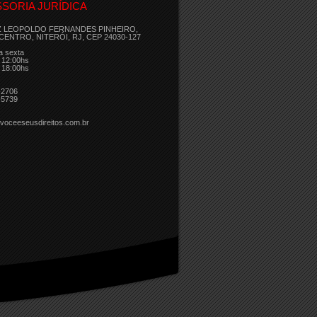
SORIA JURÍDICA
Z LEOPOLDO FERNANDES PINHEIRO,
 CENTRO, NITERÓI, RJ, CEP 24030-127
a sexta
 12:00hs
 18:00hs
-2706
-5739
voceeseusdireitos.com.br