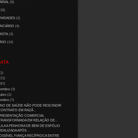
ARIAL
(6)
(16)
NIDADES
(2)
NCIÁRIO
(4)
ISTA
(3)
RIO
(14)
ATA
(2)
(21)
(87)
zembro
(3)
ubro
(2)
tembro
(7)
NO DE SAÚDE NÃO PODE RESCINDIR
CONTRATO EM RAZÃ...
PRESENTAÇÃO COMERCIAL
TRANSFORMADA EM RELAÇÃO DE...
ULA A PENHORA DE BEM DE ESPÓLIO
REALIZADA APÓS ...
OSSÍVEL FIANÇA RECÍPROCA ENTRE