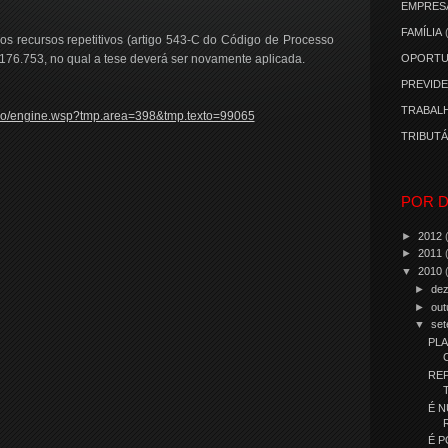
EMPRES
FAMÍLIA
dos recursos repetitivos (artigo 543-C do Código de Processo
 1.176.753, no qual a tese deverá ser novamente aplicada.
OPORTU
PREVIDE
TRABALH
cacao/engine.wsp?tmp.area=398&tmp.texto=99065
TRIBUTÁ
POR D
►
2012
►
2011
▼
2010
►
de
►
out
▼
se
PLA
RE
É N
É P