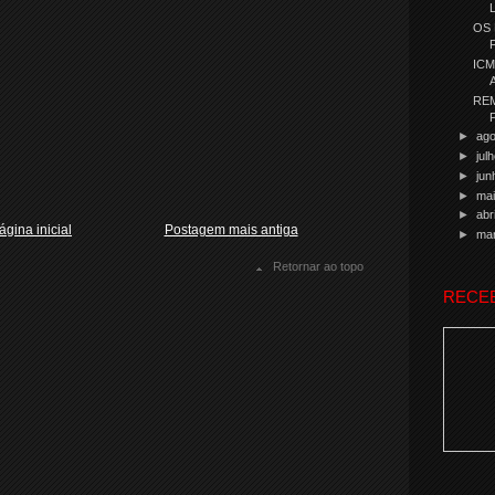
OS 
ICM
RE
►
ag
►
jul
►
ju
►
ma
►
abr
ágina inicial
Postagem mais antiga
►
ma
Retornar ao topo
RECE