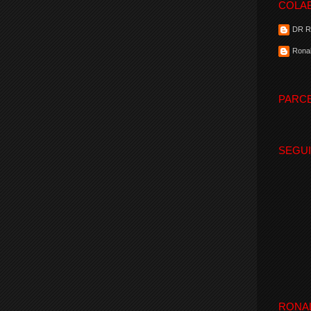
COLA
DR 
Ronal
PARC
SEGU
RONA