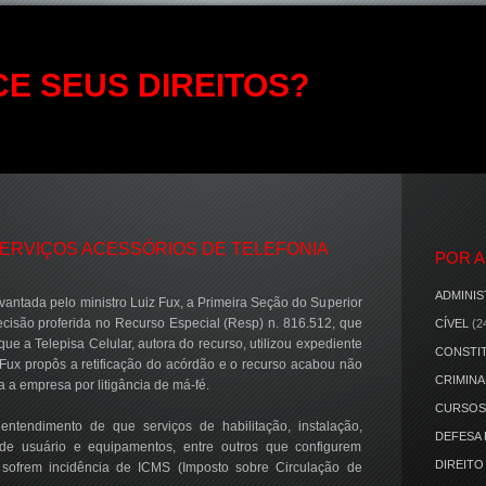
E SEUS DIREITOS?
SERVIÇOS ACESSÓRIOS DE TELEFONIA
POR 
ADMINIS
antada pelo ministro Luiz Fux, a Primeira Seção do Superior
ecisão proferida no Recurso Especial (Resp) n. 816.512, que
CÍVEL
(2
que a Telepisa Celular, autora do recurso, utilizou expediente
CONSTI
 Fux propôs a retificação do acórdão e o recurso acabou não
CRIMINA
 a empresa por litigância de má-fé.
CURSOS
ntendimento de que serviços de habilitação, instalação,
DEFESA
o de usuário e equipamentos, entre outros que configurem
DIREITO
 sofrem incidência de ICMS (Imposto sobre Circulação de