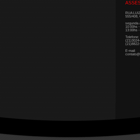
ASSES
RUA LUI
555/408,
segunda 
10:00hs -
13:00hs -
Telefone:
(21)3024
(21)8822
E-mail:
contato@