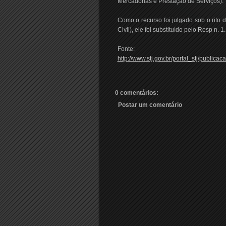
Mercadorias e Prestação de Serviços).
Como o recurso foi julgado sob o rito 
Civil), ele foi substituído pelo Resp n.
Fonte:
http://www.stj.gov.br/portal_stj/publi
0 comentários:
Postar um comentário