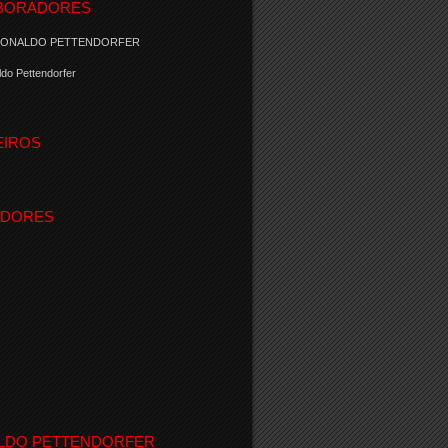
BORADORES
RONALDO PETTENDORFER
do Pettendorfer
EIROS
IDORES
LDO PETTENDORFER