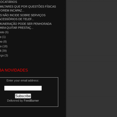
LOCATÁRIOS
MILTARES QUE POR QUESTÕES FÍSICAS
FOREM INCAPAZ...
S NÃO INCIDE SOBRE SERVIÇOS
ACESSÓRIOS DE TELEF...
MUNERAÇÃO PODE SER PENHORADA
PARA QUITAR PRESTAÇ...
osto
(6)
ho
(1)
nho
(8)
io
(18)
il
(39)
rço
(3)
BA NOVIDADES
Enter your email address:
Delivered by
FeedBurner