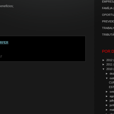
EMPRES
enefícios;
FAMÍLIA
OPORTU
PREVIDE
TRABALH
TRIBUTÁ
ORFER
POR D
57
►
2012
►
2011
▼
2010
►
de
▼
out
CU
EST
►
se
►
ag
►
jul
►
ju
►
ma