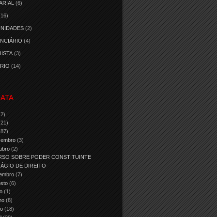
ARIAL
(6)
(16)
NIDADES
(2)
NCIÁRIO
(4)
ISTA
(3)
RIO
(14)
ATA
(2)
(21)
(87)
zembro
(3)
ubro
(2)
RSO SOBRE PODER CONSTITUINTE
ÁGIO DE DIREITO
tembro
(7)
osto
(6)
ho
(1)
nho
(8)
io
(18)