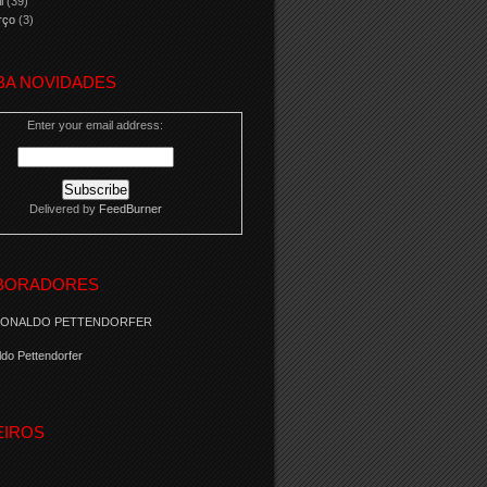
il
(39)
rço
(3)
BA NOVIDADES
Enter your email address:
Delivered by
FeedBurner
BORADORES
RONALDO PETTENDORFER
do Pettendorfer
EIROS