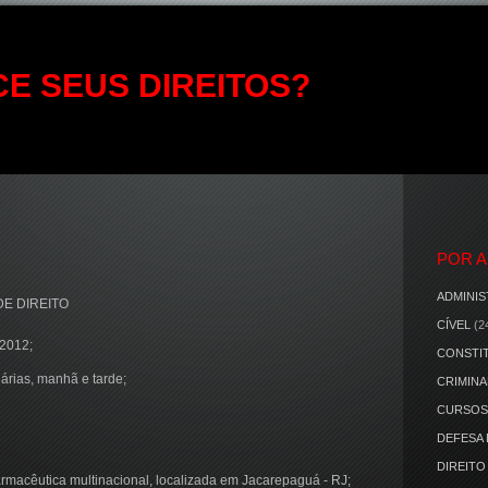
E SEUS DIREITOS?
POR 
ADMINIS
E DIREITO
CÍVEL
(2
 2012;
CONSTI
iárias, manhã e tarde;
CRIMINA
CURSOS
DEFESA
DIREITO
farmacêutica multinacional, localizada em Jacarepaguá - RJ;