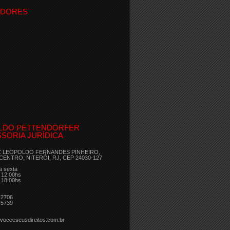
IDORES
LDO PETTENDORFER
SORIA JURÍDICA
Z LEOPOLDO FERNANDES PINHEIRO,
 CENTRO, NITERÓI, RJ, CEP 24030-127
a sexta
 12:00hs
 18:00hs
-2706
-5739
voceeseusdireitos.com.br