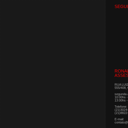
SEGU
RONA
ASSES
RUA LUI
555/408,
segunda 
10:00hs -
13:00hs -
Telefone:
(21)3024
(21)8822
E-mail:
contato@