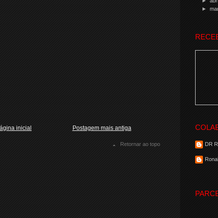
►
abr
►
ma
RECE
COLA
ágina inicial
Postagem mais antiga
Retornar ao topo
DR 
Ronal
PARC