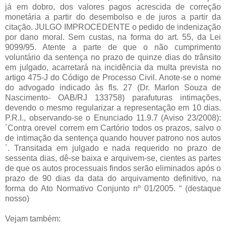
já em dobro, dos valores pagos acrescida de correção
monetária a partir do desembolso e de juros a partir da
citação. JULGO IMPROCEDENTE o pedido de indenização
por dano moral. Sem custas, na forma do art. 55, da Lei
9099/95. Atente a parte de que o não cumprimento
voluntário da sentença no prazo de quinze dias do trânsito
em julgado, acarretará na incidência da multa prevista no
artigo 475-J do Código de Processo Civil. Anote-se o nome
do advogado indicado às fls. 27 (Dr. Marlon Souza de
Nascimento- OAB/RJ 133758) parafuturas intimações,
devendo o mesmo regularizar a representação em 10 dias.
P.R.I., observando-se o Enunciado 11.9.7 (Aviso 23/2008):
´Contra orevel correm em Cartório todos os prazos, salvo o
de intimação da sentença quando houver patrono nos autos
´. Transitada em julgado e nada requerido no prazo de
sessenta dias, dê-se baixa e arquivem-se, cientes as partes
de que os autos processuais findos serão eliminados após o
prazo de 90 dias da data do arquivamento definitivo, na
forma do Ato Normativo Conjunto nº 01/2005. “ (destaque
nosso)
Vejam também: