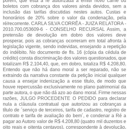
porém, que está a ré autorizada a emitir novo carnê ou
boletos com cobrança dos valores ainda devidos, sem a
inclusão das tarifas discutidas nestes autos. Custas e
honorários de 20% sobre o valor da condenação, pela
ré/recorrente. CARLA SILVA CORRÊA - JUIZA RELATORA -
2010.700.053609-6 - CONSELHO RECURSAL Assim, a
pretensão de devolução em dobro dos valores deve
prosperar, pois as cobranças ocorreram em total afronta à
legislação vigente, sendo indevidas, ensejando a repetição
do indébito. No documento de fls. 16 (cópia da cédula de
crédito) consta discriminação dos valores questionados, que
totalizam R$ 2.104,40, que, em dobro, totaliza R$ 4.208,80.
Entendo que não há dano moral a ser reparado, não se
extraindo da narrativa constante da petição inicial qualquer
causa a ensejar indenização a esse título, de modo que
houve repercussão exclusivamente no plano patrimonial da
parte autora, o que não dá azo ao dano moral. Firme nessas
razões, JULGO PROCEDENTE O PEDIDO para declarar
nula a cláusula contratual que autorizou as cobranças a
título de ´serviço de terceiros, tarifa de cadastro, registro de
contrato e tarifa de avaliação do bem´, e condenar a Ré a
pagar ao Autoro valor de R$ 4.208,80 (quatro mil duzentos e
oito reais e oitenta centavos), correspondente à devolução,