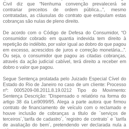
Civil diz que “Nenhuma convenção prevalecerá se
contrariar preceitos de ordem pública...”, mesmo
contratadas, as cláusulas do contrato que estipulam estas
cobranças são nulas de pleno direito.
De acordo com o Código de Defesa do Consumidor, “O
consumidor cobrado em quantia indevida tem direito à
repetição do indébito, por valor igual ao dobro do que pagou
em excesso, acrescidos de juros e correção monetária...”.
Ou seja, o consumidor que pagou as citadas cobranças,
através da ação judicial cabível, terá direito a receber em
dobro o valor que pagou.
Segue Sentença prolatada pelo Juizado Especial Cível do
Estado do Rio de Janeiro no caso de um cliente: Processo
nº: 0005209-08.2011.8.19.0212 Tipo do Movimento:
Sentença Descrição: ”Dispensado o relatório na forma do
artigo 38 da Lei9099/95. Alega a parte autora que firmou
contrato de financiamento de veículo com o reclamado e
houve inclusão de cobranças a título de ´serviços de
terceiros´,´tarifa de cadastro´, ´registro de contrato´ e ´tarifa
de avaliação do bem´, pretendendo ver declarada nula a