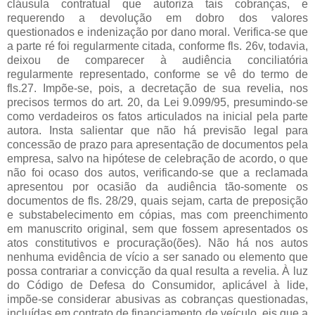
cláusula contratual que autoriza tais cobranças, e
requerendo a devolução em dobro dos valores
questionados e indenização por dano moral. Verifica-se que
a parte ré foi regularmente citada, conforme fls. 26v, todavia,
deixou de comparecer à audiência conciliatória
regularmente representado, conforme se vê do termo de
fls.27. Impõe-se, pois, a decretação de sua revelia, nos
precisos termos do art. 20, da Lei 9.099/95, presumindo-se
como verdadeiros os fatos articulados na inicial pela parte
autora. Insta salientar que não há previsão legal para
concessão de prazo para apresentação de documentos pela
empresa, salvo na hipótese de celebração de acordo, o que
não foi ocaso dos autos, verificando-se que a reclamada
apresentou por ocasião da audiência tão-somente os
documentos de fls. 28/29, quais sejam, carta de preposição
e substabelecimento em cópias, mas com preenchimento
em manuscrito original, sem que fossem apresentados os
atos constitutivos e procuração(ões). Não há nos autos
nenhuma evidência de vício a ser sanado ou elemento que
possa contrariar a convicção da qual resulta a revelia. À luz
do Código de Defesa do Consumidor, aplicável à lide,
impõe-se considerar abusivas as cobranças questionadas,
incluídas em contrato de financiamento de veículo, eis que a