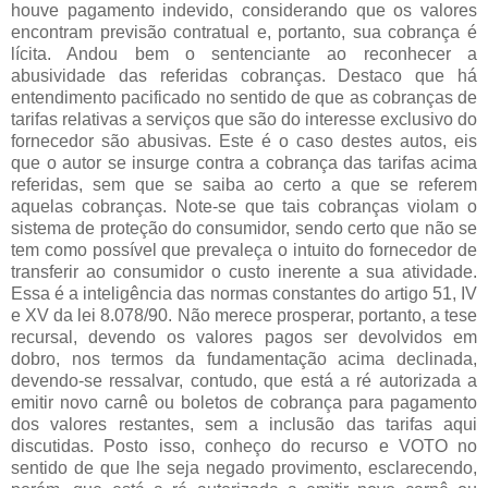
houve pagamento indevido, considerando que os valores
encontram previsão contratual e, portanto, sua cobrança é
lícita. Andou bem o sentenciante ao reconhecer a
abusividade das referidas cobranças. Destaco que há
entendimento pacificado no sentido de que as cobranças de
tarifas relativas a serviços que são do interesse exclusivo do
fornecedor são abusivas. Este é o caso destes autos, eis
que o autor se insurge contra a cobrança das tarifas acima
referidas, sem que se saiba ao certo a que se referem
aquelas cobranças. Note-se que tais cobranças violam o
sistema de proteção do consumidor, sendo certo que não se
tem como possível que prevaleça o intuito do fornecedor de
transferir ao consumidor o custo inerente a sua atividade.
Essa é a inteligência das normas constantes do artigo 51, IV
e XV da lei 8.078/90. Não merece prosperar, portanto, a tese
recursal, devendo os valores pagos ser devolvidos em
dobro, nos termos da fundamentação acima declinada,
devendo-se ressalvar, contudo, que está a ré autorizada a
emitir novo carnê ou boletos de cobrança para pagamento
dos valores restantes, sem a inclusão das tarifas aqui
discutidas. Posto isso, conheço do recurso e VOTO no
sentido de que lhe seja negado provimento, esclarecendo,