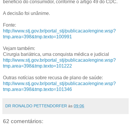
benefício do consumidor, conforme o artigo 49 do CDC.
A decisão foi unânime.
Fonte:
http://www.stj.gov.br/portal_stj/publicacao/engine.wsp?
tmp.area=398&tmp.texto=100991
Vejam também:
Cirurgia bariátrica, uma conquista médica e judicial
http://www.stj.gov.br/portal_stj/publicacao/engine.wsp?
tmp.area=398&tmp.texto=101222
Outras notícias sobre recusa de plano de saúde:
http://www.stj.gov.br/portal_stj/publicacao/engine.wsp?
tmp.area=398&tmp.texto=101346
DR RONALDO PETTENDORFER
às
09:06
62 comentários: