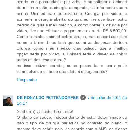
sendo uma gastroplastia por video, e ao solicitar a Unimed
de minha região, a cirurgia adequada, fui informado que a
minha Unimed nao autorizaria a Cirurgia por video, e
somente a cirurgia aberta, do qual eu tive que fazer outro
pedido de guia a meu médico, e como preferi a cirurgia por
vídeo, tive que efetuar o pagamento extra de R$ 8.500,00.
Como a minha unimed cobre cirugia, nao especificas com
nome, a Unimed nao teria que cobrir as despesas de toda
cirurgia como meu medico diagnosticou que a melhor
opção seria por video, a Unimed teria o dever de cobrir
todas as despesa correto?
se isso estiver correto, como posso fazer para pedir
reembolso do dinheiro que efetuei o pagamento?
Responder
DR RONALDO PETTENDORFER
7 de julho de 2011 às
14:17
Senhor(a) visitante, Boa tarde!
O plano de saúde, independente de estar determinado ou
não o tipo de cirurgia bariátrica no contrato do plano, o
mesmo deve cobrir, pois, de acordo com a ANS, os planos