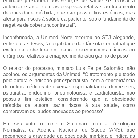
entidade prestadora dos serviços de saúde se recusar a
autorizar e arcar com as despesas relativas ao tratamento
de obesidade mórbida, que não possui fins estéticos, mas
alerta para riscos à saúde da paciente, sob o fundamento de
negativa de cobertura contratual”.
Inconformada, a Unimed Norte recorreu ao STJ alegando,
entre outras teses, “a legalidade da cláusula contratual que
exclui da cobertura do plano procedimentos clínicos ou
cirúrgicos relativos a emagrecimento e/ou ganho de peso”.
O relator do processo, ministro Luis Felipe Salomão, não
acolheu os argumentos da Unimed. “O tratamento pleiteado
pela autora e indicado por especialista, com a concordância
de outros médicos de diversas especialidades, dentre eles,
psiquiatra, endócrino, pneumologista e cardiologista, não
possuía fim estético, considerando que a obesidade
mórbida da autora trazia riscos à sua saúde, como
comprovam os laudos anexados ao processo”.
Em seu voto, o ministro Salomão citou a Resolução
Normativa da Agência Nacional de Saúde (ANS), que
reconhece a gravidade da obesidade mórbida e indica as