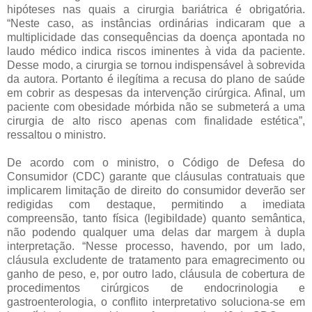
hipóteses nas quais a cirurgia bariátrica é obrigatória.
“Neste caso, as instâncias ordinárias indicaram que a
multiplicidade das consequências da doença apontada no
laudo médico indica riscos iminentes à vida da paciente.
Desse modo, a cirurgia se tornou indispensável à sobrevida
da autora. Portanto é ilegítima a recusa do plano de saúde
em cobrir as despesas da intervenção cirúrgica. Afinal, um
paciente com obesidade mórbida não se submeterá a uma
cirurgia de alto risco apenas com finalidade estética”,
ressaltou o ministro.
De acordo com o ministro, o Código de Defesa do
Consumidor (CDC) garante que cláusulas contratuais que
implicarem limitação de direito do consumidor deverão ser
redigidas com destaque, permitindo a imediata
compreensão, tanto física (legibildade) quanto semântica,
não podendo qualquer uma delas dar margem à dupla
interpretação. “Nesse processo, havendo, por um lado,
cláusula excludente de tratamento para emagrecimento ou
ganho de peso, e, por outro lado, cláusula de cobertura de
procedimentos cirúrgicos de endocrinologia e
gastroenterologia, o conflito interpretativo soluciona-se em