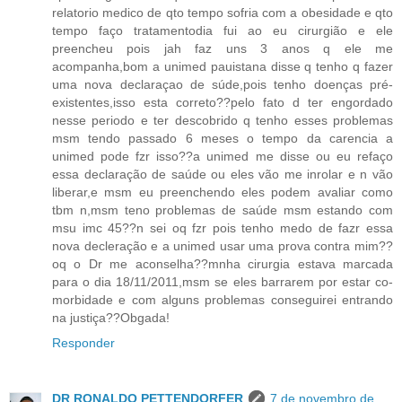
relatorio medico de qto tempo sofria com a obesidade e qto
tempo faço tratamentodia fui ao eu cirurgião e ele
preencheu pois jah faz uns 3 anos q ele me
acompanha,bom a unimed pauistana disse q tenho q fazer
uma nova declaraçao de súde,pois tenho doenças pré-
existentes,isso esta correto??pelo fato d ter engordado
nesse periodo e ter descobrido q tenho esses problemas
msm tendo passado 6 meses o tempo da carencia a
unimed pode fzr isso??a unimed me disse ou eu refaço
essa declaração de saúde ou eles vão me inrolar e n vão
liberar,e msm eu preenchendo eles podem avaliar como
tbm n,msm teno problemas de saúde msm estando com
msu imc 45??n sei oq fzr pois tenho medo de fazr essa
nova decleração e a unimed usar uma prova contra mim??
oq o Dr me aconselha??mnha cirurgia estava marcada
para o dia 18/11/2011,msm se eles barrarem por estar co-
morbidade e com alguns problemas conseguirei entrando
na justiça??Obgada!
Responder
DR RONALDO PETTENDORFER
7 de novembro de