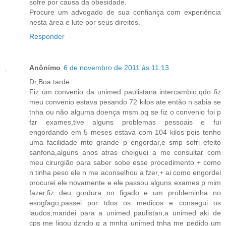
sofre por causa da obesidade.
Procure um advogado de sua confiança com experiência
nesta área e lute por seus direitos.
Responder
Anônimo
6 de novembro de 2011 às 11:13
Dr,Boa tarde.
Fiz um convenio da unimed paulistana intercambio,qdo fiz
meu convenio estava pesando 72 kilos ate então n sabia se
tnha ou não alguma doença msm pq se fiz o convenio foi p
fzr exames,tive alguns problemas pessoais e fui
engordando em 5 meses estava com 104 kilos pois tenho
uma facilidade mto grande p engordar,e smp sofri efeito
sanfona,alguns anos atras cheiguei a me consultar com
meu cirurgião para saber sobe esse procedimento + como
n tinha peso ele n me aconselhou a fzer,+ ai como engordei
procurei ele novamente e ele passou alguns exames p mim
fazer,fiz deu gordura no figado e um probleminha no
esogfago,passei por tdos os medicos e consegui os
laudos,mandei para a unimed paulistan,a unimed aki de
cps me ligou dzndo q a mnha unimed tnha me pedido um