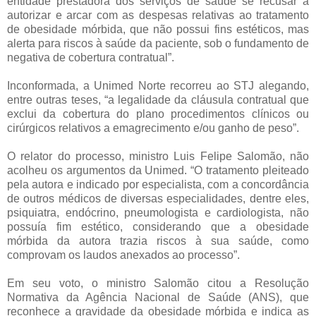
entidade prestadora dos serviços de saúde se recusar a
autorizar e arcar com as despesas relativas ao tratamento
de obesidade mórbida, que não possui fins estéticos, mas
alerta para riscos à saúde da paciente, sob o fundamento de
negativa de cobertura contratual”.
Inconformada, a Unimed Norte recorreu ao STJ alegando,
entre outras teses, “a legalidade da cláusula contratual que
exclui da cobertura do plano procedimentos clínicos ou
cirúrgicos relativos a emagrecimento e/ou ganho de peso”.
O relator do processo, ministro Luis Felipe Salomão, não
acolheu os argumentos da Unimed. “O tratamento pleiteado
pela autora e indicado por especialista, com a concordância
de outros médicos de diversas especialidades, dentre eles,
psiquiatra, endócrino, pneumologista e cardiologista, não
possuía fim estético, considerando que a obesidade
mórbida da autora trazia riscos à sua saúde, como
comprovam os laudos anexados ao processo”.
Em seu voto, o ministro Salomão citou a Resolução
Normativa da Agência Nacional de Saúde (ANS), que
reconhece a gravidade da obesidade mórbida e indica as