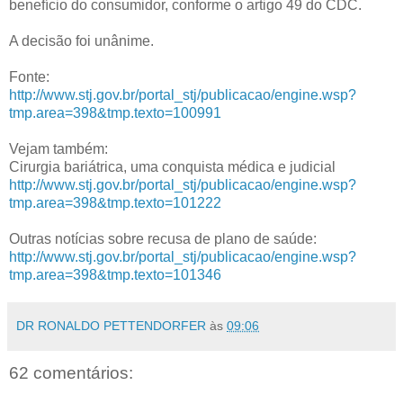
benefício do consumidor, conforme o artigo 49 do CDC.
A decisão foi unânime.
Fonte:
http://www.stj.gov.br/portal_stj/publicacao/engine.wsp?
tmp.area=398&tmp.texto=100991
Vejam também:
Cirurgia bariátrica, uma conquista médica e judicial
http://www.stj.gov.br/portal_stj/publicacao/engine.wsp?
tmp.area=398&tmp.texto=101222
Outras notícias sobre recusa de plano de saúde:
http://www.stj.gov.br/portal_stj/publicacao/engine.wsp?
tmp.area=398&tmp.texto=101346
DR RONALDO PETTENDORFER
às
09:06
62 comentários: