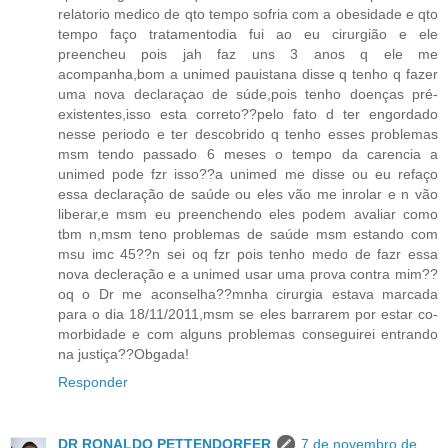
relatorio medico de qto tempo sofria com a obesidade e qto
tempo faço tratamentodia fui ao eu cirurgião e ele
preencheu pois jah faz uns 3 anos q ele me
acompanha,bom a unimed pauistana disse q tenho q fazer
uma nova declaraçao de súde,pois tenho doenças pré-
existentes,isso esta correto??pelo fato d ter engordado
nesse periodo e ter descobrido q tenho esses problemas
msm tendo passado 6 meses o tempo da carencia a
unimed pode fzr isso??a unimed me disse ou eu refaço
essa declaração de saúde ou eles vão me inrolar e n vão
liberar,e msm eu preenchendo eles podem avaliar como
tbm n,msm teno problemas de saúde msm estando com
msu imc 45??n sei oq fzr pois tenho medo de fazr essa
nova decleração e a unimed usar uma prova contra mim??
oq o Dr me aconselha??mnha cirurgia estava marcada
para o dia 18/11/2011,msm se eles barrarem por estar co-
morbidade e com alguns problemas conseguirei entrando
na justiça??Obgada!
Responder
DR RONALDO PETTENDORFER
7 de novembro de