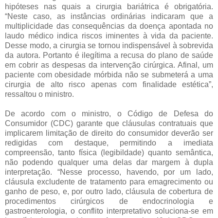
hipóteses nas quais a cirurgia bariátrica é obrigatória.
“Neste caso, as instâncias ordinárias indicaram que a
multiplicidade das consequências da doença apontada no
laudo médico indica riscos iminentes à vida da paciente.
Desse modo, a cirurgia se tornou indispensável à sobrevida
da autora. Portanto é ilegítima a recusa do plano de saúde
em cobrir as despesas da intervenção cirúrgica. Afinal, um
paciente com obesidade mórbida não se submeterá a uma
cirurgia de alto risco apenas com finalidade estética”,
ressaltou o ministro.
De acordo com o ministro, o Código de Defesa do
Consumidor (CDC) garante que cláusulas contratuais que
implicarem limitação de direito do consumidor deverão ser
redigidas com destaque, permitindo a imediata
compreensão, tanto física (legibildade) quanto semântica,
não podendo qualquer uma delas dar margem à dupla
interpretação. “Nesse processo, havendo, por um lado,
cláusula excludente de tratamento para emagrecimento ou
ganho de peso, e, por outro lado, cláusula de cobertura de
procedimentos cirúrgicos de endocrinologia e
gastroenterologia, o conflito interpretativo soluciona-se em