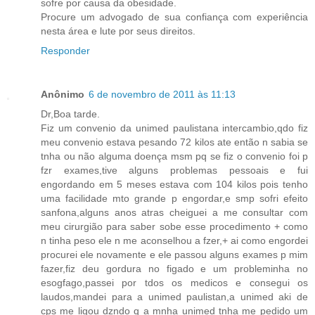
sofre por causa da obesidade.
Procure um advogado de sua confiança com experiência
nesta área e lute por seus direitos.
Responder
Anônimo
6 de novembro de 2011 às 11:13
Dr,Boa tarde.
Fiz um convenio da unimed paulistana intercambio,qdo fiz
meu convenio estava pesando 72 kilos ate então n sabia se
tnha ou não alguma doença msm pq se fiz o convenio foi p
fzr exames,tive alguns problemas pessoais e fui
engordando em 5 meses estava com 104 kilos pois tenho
uma facilidade mto grande p engordar,e smp sofri efeito
sanfona,alguns anos atras cheiguei a me consultar com
meu cirurgião para saber sobe esse procedimento + como
n tinha peso ele n me aconselhou a fzer,+ ai como engordei
procurei ele novamente e ele passou alguns exames p mim
fazer,fiz deu gordura no figado e um probleminha no
esogfago,passei por tdos os medicos e consegui os
laudos,mandei para a unimed paulistan,a unimed aki de
cps me ligou dzndo q a mnha unimed tnha me pedido um