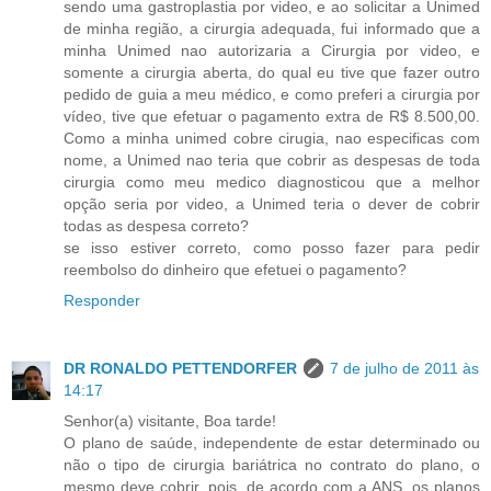
sendo uma gastroplastia por video, e ao solicitar a Unimed
de minha região, a cirurgia adequada, fui informado que a
minha Unimed nao autorizaria a Cirurgia por video, e
somente a cirurgia aberta, do qual eu tive que fazer outro
pedido de guia a meu médico, e como preferi a cirurgia por
vídeo, tive que efetuar o pagamento extra de R$ 8.500,00.
Como a minha unimed cobre cirugia, nao especificas com
nome, a Unimed nao teria que cobrir as despesas de toda
cirurgia como meu medico diagnosticou que a melhor
opção seria por video, a Unimed teria o dever de cobrir
todas as despesa correto?
se isso estiver correto, como posso fazer para pedir
reembolso do dinheiro que efetuei o pagamento?
Responder
DR RONALDO PETTENDORFER
7 de julho de 2011 às
14:17
Senhor(a) visitante, Boa tarde!
O plano de saúde, independente de estar determinado ou
não o tipo de cirurgia bariátrica no contrato do plano, o
mesmo deve cobrir, pois, de acordo com a ANS, os planos