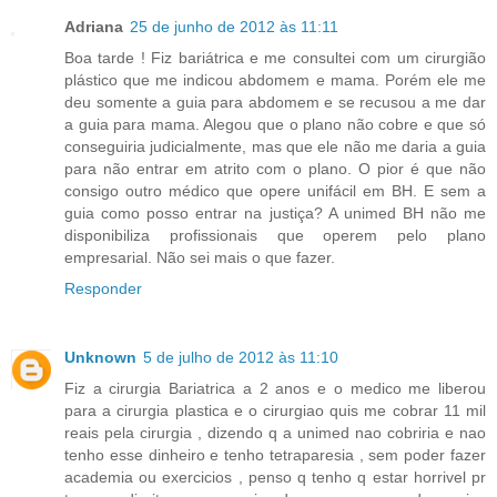
Adriana
25 de junho de 2012 às 11:11
Boa tarde ! Fiz bariátrica e me consultei com um cirurgião
plástico que me indicou abdomem e mama. Porém ele me
deu somente a guia para abdomem e se recusou a me dar
a guia para mama. Alegou que o plano não cobre e que só
conseguiria judicialmente, mas que ele não me daria a guia
para não entrar em atrito com o plano. O pior é que não
consigo outro médico que opere unifácil em BH. E sem a
guia como posso entrar na justiça? A unimed BH não me
disponibiliza profissionais que operem pelo plano
empresarial. Não sei mais o que fazer.
Responder
Unknown
5 de julho de 2012 às 11:10
Fiz a cirurgia Bariatrica a 2 anos e o medico me liberou
para a cirurgia plastica e o cirurgiao quis me cobrar 11 mil
reais pela cirurgia , dizendo q a unimed nao cobriria e nao
tenho esse dinheiro e tenho tetraparesia , sem poder fazer
academia ou exercicios , penso q tenho q estar horrivel pr