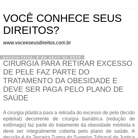
VOCÊ CONHECE SEUS
DIREITOS?
www.voceeseusdireitos.com.br
quinta-feira, 8 de abril de 2010
CIRURGIA PARA RETIRAR EXCESSO
DE PELE FAZ PARTE DO
TRATAMENTO DA OBESIDADE E
DEVE SER PAGA PELO PLANO DE
SAÚDE
A cirurgia plástica para a retirada do excesso de pele (tecido
epitelial) decorrente de cirurgia bariátrica (redução de
estômago) faz parte do tratamento da obesidade mórbida e
deve ser integralmente coberta pelo plano de saúde. A
decisão é da Terceira Turma do Superior Tribunal de Justiça