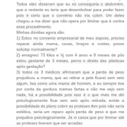
Todos eles disseram que eu só conseguiria o abdomém,
que o restante eu teria que desembolsar para poder fazer
pois é certo que o convênio não iria cobrir. Um deles
chegou a me dizer que não opera por liminar que é contra
esse procedimento.
Minhas dúvidas agora são:
1) Estou no convenio empresarial de meu esposo, preciso
reparar ainda mama, coxas, braços e costas, posso
solicitar normalmente?
2) emagreci 73 kilos e hj com 4 anos e 9 meses de pós
estou gestante de 3 meses, perco o direito das plásticas
após gestação?
3) todos os 3 médicos afirmaram que a perda de peso
prejudicou a mama, que ao retirar a pele ficarei sem seio
algum, lisa como uma mama de homem, e eu sempre tive
por conta da gordura mamas fartas e não me vejo sem
nada, há a possibilidade pois isso é o que mais me dói
psicologicamente ficar sem seio após retirada, existe a
possibilidade do plano cobrir as proteses tbm pois não seria
estética, seria um reparo após perda de peso e que me
prejudica psicologicamente. Já vi casos que por liminar até
as proteses tiveram que ser arcadas.