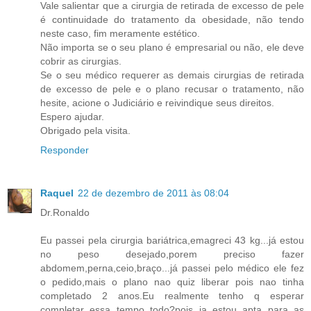
Vale salientar que a cirurgia de retirada de excesso de pele
é continuidade do tratamento da obesidade, não tendo
neste caso, fim meramente estético.
Não importa se o seu plano é empresarial ou não, ele deve
cobrir as cirurgias.
Se o seu médico requerer as demais cirurgias de retirada
de excesso de pele e o plano recusar o tratamento, não
hesite, acione o Judiciário e reivindique seus direitos.
Espero ajudar.
Obrigado pela visita.
Responder
Raquel
22 de dezembro de 2011 às 08:04
Dr.Ronaldo
Eu passei pela cirurgia bariátrica,emagreci 43 kg...já estou
no peso desejado,porem preciso fazer
abdomem,perna,ceio,braço...já passei pelo médico ele fez
o pedido,mais o plano nao quiz liberar pois nao tinha
completado 2 anos.Eu realmente tenho q esperar
completar essa tempo todo?pois ja estou apta para as