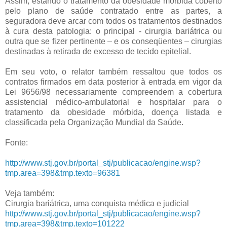
Assim, estando o tratamento da obesidade mórbida coberto
pelo plano de saúde contratado entre as partes, a
seguradora deve arcar com todos os tratamentos destinados
à cura desta patologia: o principal - cirurgia bariátrica ou
outra que se fizer pertinente – e os conseqüentes – cirurgias
destinadas à retirada de excesso de tecido epitelial.
Em seu voto, o relator também ressaltou que todos os
contratos firmados em data posterior à entrada em vigor da
Lei 9656/98 necessariamente compreendem a cobertura
assistencial médico-ambulatorial e hospitalar para o
tratamento da obesidade mórbida, doença listada e
classificada pela Organização Mundial da Saúde.
Fonte:
http://www.stj.gov.br/portal_stj/publicacao/engine.wsp?
tmp.area=398&tmp.texto=96381
Veja também:
Cirurgia bariátrica, uma conquista médica e judicial
http://www.stj.gov.br/portal_stj/publicacao/engine.wsp?
tmp.area=398&tmp.texto=101222