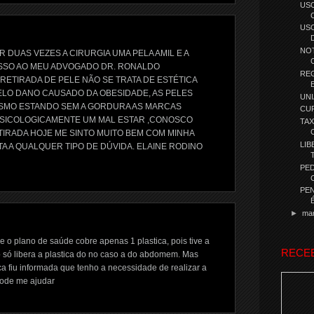
USO
USO
NOT
 DUAS VEZES A CIRURGIA UMA PELA AMIL E A
ISSO AO MEU ADVOGADO DR. RONALDO
RE
RETIRADA DE PELE NÃO SE TRATA DE ESTÉTICA
LO DANO CAUSADO DA OBESIDADE, AS PELES
UN
MO ESTANDO SEM A GORDURA AS MARCAS
CUR
PSICOLOGICAMENTE UM MAL ESTAR ,CONOSCO
TAX
TIRADA HOJE ME SINTO MUITO BEM COM MINHA
LIB
TA A QUALQUER TIPO DE DÚVIDA. ELAINE RODINO
PED
PEN
►
ma
se o plano de saúde cobre apenas 1 plastica, pois tive a
RECE
 só libera a plastica do no caso a do abdomem. Mas
 fiu informada que tenho a necessidade de realizar a
Pode me ajudar