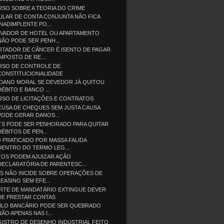
SO SOBRE A TEORIA DO CRIME
ULAR DE CONTA CONJUNTA NÃO FICA
INADIMPLENTE PO...
EVADOR DE HOTEL OU APARTAMENTO
NÃO PODE SER PENH...
RTADOR DE CÂNCER É ISENTO DE PAGAR
IMPOSTO DE RE...
RSO DE CONTROLE DE
CONSTITUCIONALIDADE
 DANO MORAL SE DEVEDOR JÁ QUITOU
DÉBITO E BANCO ...
RSO DE LICITAÇÕES E CONTRATOS
USA DE CHEQUES SEM JUSTA CAUSA
PODE GERAR DANOS...
TS PODE SER PENHORADO PARA QUITAR
DÉBITOS DE PEN...
 PRATICADO POR MASSA FALIDA
DENTRO DO TERMO LEG...
TOS PODEM AJUIZAR AÇÃO
DECLARATÓRIA DE PARENTESC...
S NÃO INCIDE SOBRE OPERAÇÕES DE
LEASING SEM EFE...
RTE DE MANDATÁRIO EXTINGUE DEVER
DE PRESTAR CONTAS
GILO BANCÁRIO PODE SER QUEBRADO
NÃO APENAS NAS I...
ISTRO DE DESENHO INDUSTRIAL FEITO