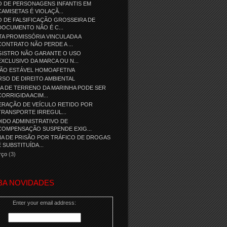
 DE PERSONAGENS INFANTIS EM
CAMISETAS É VIOLAÇÃ...
 DE FALSIFICAÇÃO GROSSEIRA DE
DOCUMENTO NÃO É C...
A PROMISSÓRIA VINCULADA A
CONTRATO NÃO PERDE A ...
GISTRO NÃO GARANTE O USO
EXCLUSIVO DA MARCA OU N...
IÃO ESTÁVEL HOMOAFETIVA
SO DE DIREITO AMBIENTAL
A DE TERRENO DA MARINHA PODE SER
CORRIGIDA ACIM...
ERAÇÃO DE VEÍCULO RETIDO POR
TRANSPORTE IRREGUL...
IDO ADMINISTRATIVO DE
COMPENSAÇÃO SUSPENDE EXIG...
A DE PRISÃO POR TRÁFICO DE DROGAS
É SUBSTITUÍDA...
rço
(3)
BA NOVIDADES
Enter your email address: