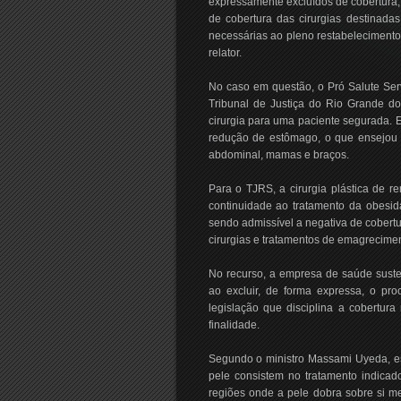
expressamente excluídos de cobertura, 
de cobertura das cirurgias destinada
necessárias ao pleno restabeleciment
relator.
No caso em questão, o Pró Salute Ser
Tribunal de Justiça do Rio Grande do
cirurgia para uma paciente segurada. E
redução de estômago, o que ensejou
abdominal, mamas e braços.
Para o TJRS, a cirurgia plástica de r
continuidade ao tratamento da obesid
sendo admissível a negativa de cobert
cirurgias e tratamentos de emagrecimen
No recurso, a empresa de saúde susten
ao excluir, de forma expressa, o pro
legislação que disciplina a cobertur
finalidade.
Segundo o ministro Massami Uyeda, e
pele consistem no tratamento indicad
regiões onde a pele dobra sobre si m