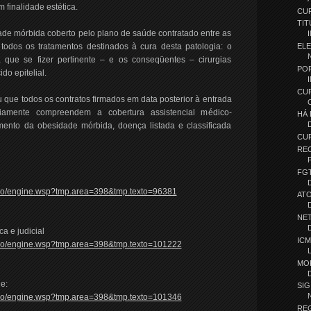
 finalidade estética.
CUR
TIT
ade mórbida coberto pelo plano de saúde contratado entre as
todos os tratamentos destinados à cura desta patologia: o
EL
tra que se fizer pertinente – e os conseqüentes – cirurgias
PO
do epitelial.
CU
u que todos os contratos firmados em data posterior à entrada
iamente compreendem a cobertura assistencial médico-
HÁ
amento da obesidade mórbida, doença listada e classificada
CU
REC
FG
cacao/engine.wsp?tmp.area=398&tmp.texto=96381
ATO
NE
a e judicial
ICM
icacao/engine.wsp?tmp.area=398&tmp.texto=101222
MO
e:
SI
icacao/engine.wsp?tmp.area=398&tmp.texto=101346
REG