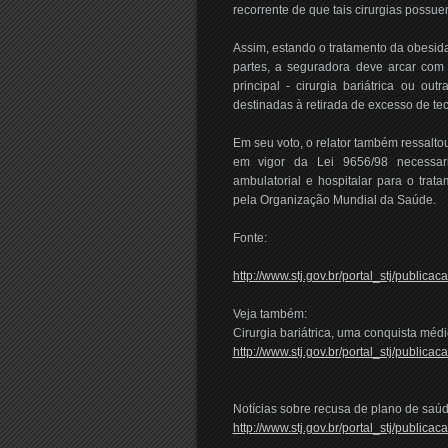
recorrente de que tais cirurgias possuem
Assim, estando o tratamento da obesid
partes, a seguradora deve arcar com 
principal - cirurgia bariátrica ou ou
destinadas à retirada de excesso de teci
Em seu voto, o relator também ressalto
em vigor da Lei 9656/98 necessar
ambulatorial e hospitalar para o trat
pela Organização Mundial da Saúde.
Fonte:
http://www.stj.gov.br/portal_stj/publi
Veja também:
Cirurgia bariátrica, uma conquista médic
http://www.stj.gov.br/portal_stj/publ
Notícias sobre recusa de plano de saúd
http://www.stj.gov.br/portal_stj/publ