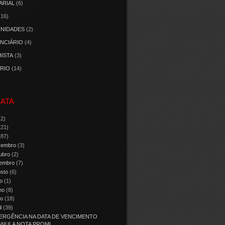
ARIAL
(6)
(16)
NIDADES
(2)
NCIÁRIO
(4)
ISTA
(3)
RIO
(14)
ATA
(2)
(21)
(87)
zembro
(3)
ubro
(2)
tembro
(7)
osto
(6)
ho
(1)
nho
(8)
io
(18)
il
(39)
ERGÊNCIA NA DATA DE VENCIMENTO
ANULA NOTA PROMI...