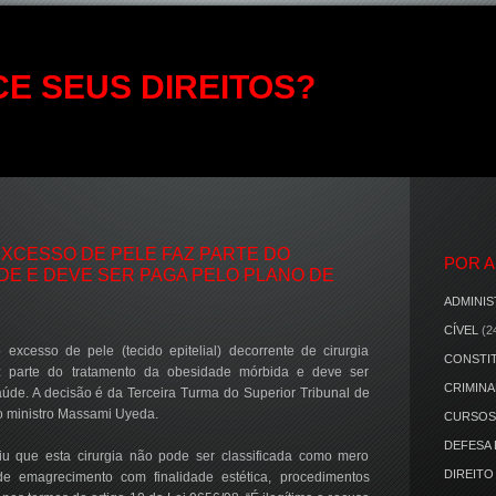
E SEUS DIREITOS?
EXCESSO DE PELE FAZ PARTE DO
POR 
E E DEVE SER PAGA PELO PLANO DE
ADMINIS
CÍVEL
(2
o excesso de pele (tecido epitelial) decorrente de cirurgia
CONSTI
az parte do tratamento da obesidade mórbida e deve ser
CRIMINA
aúde. A decisão é da Terceira Turma do Superior Tribunal de
lo ministro Massami Uyeda.
CURSOS
DEFESA
iu que esta cirurgia não pode ser classificada como mero
DIREITO
de emagrecimento com finalidade estética, procedimentos