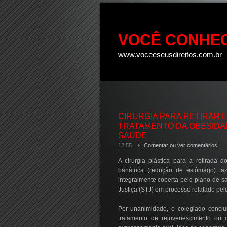
VOCÊ CONHEC
www.voceeseusdireitos.com.br
CIRURGIA PARA RETIRAR 
TRATAMENTO DA OBESIDAD
SAÚDE
12:55
Comentar ou ver comentários
A cirurgia plástica para a retirada d
bariátrica (redução de estômago) f
integralmente coberta pelo plano de s
Justiça (STJ) em processo relatado pe
Por unanimidade, o colegiado conclu
tratamento de rejuvenescimento ou 