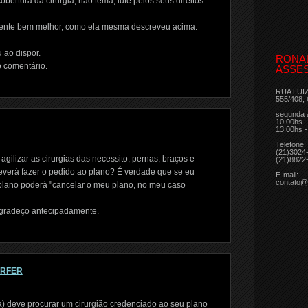
bertura da cirurgia, não tema, lute pelos seus direitos.
e sente bem melhor, como ela mesma descreveu acima.
 ao dispor.
RONA
o comentário.
ASSES
RUA LUI
555/408,
segunda 
10:00hs -
13:00hs -
Telefone:
(21)3024
ilizar as cirurgias das necessito, pernas, braços e
(21)8822
rá fazer o pedido ao plano? É verdade que se eu
E-mail:
contato@
o plano poderá "cancelar o meu plano, no meu caso
gradeço antecipadamente.
ORFER
) deve procurar um cirurgião credenciado ao seu plano