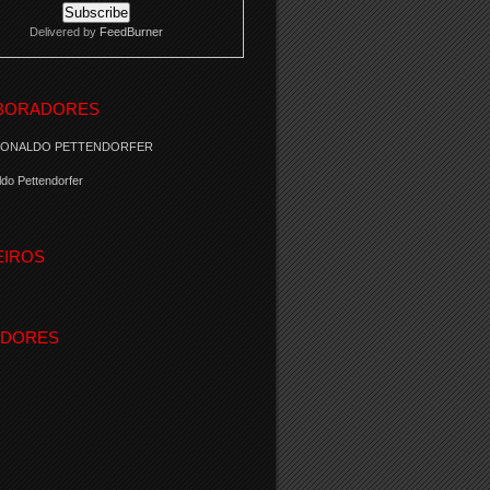
Delivered by
FeedBurner
BORADORES
RONALDO PETTENDORFER
do Pettendorfer
EIROS
IDORES