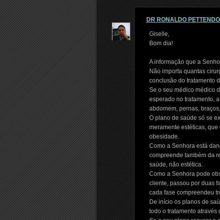
DR RONALDO PETTEND
Giselle,
Bom dia!
A informação que a Senhor
Não importa quantas cirurg
conclusão do tratamento d
Se o seu médico médico di
esperado no tratamento, a 
abdomem, pernas, braços, 
O plano de saúde só se exi
meramente estéticas, que
obesidade.
Como a Senhora está dand
compreende também da ret
saúde, não estética.
Como a Senhora pode obser
cliente, passou por duas f
cada fase compreendeu três
De início os planos de sa
todo o tratamento através 