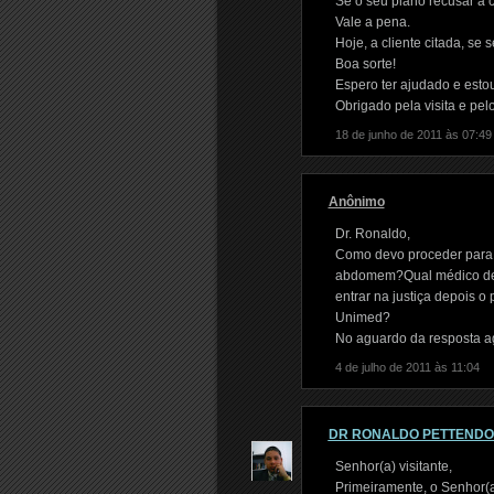
Se o seu plano recusar a co
Vale a pena.
Hoje, a cliente citada, s
Boa sorte!
Espero ter ajudado e estou
Obrigado pela visita e pel
18 de junho de 2011 às 07:49
Anônimo
Dr. Ronaldo,
Como devo proceder para ag
abdomem?Qual médico deve
entrar na justiça depois 
Unimed?
No aguardo da resposta a
4 de julho de 2011 às 11:04
DR RONALDO PETTEND
Senhor(a) visitante,
Primeiramente, o Senhor(a