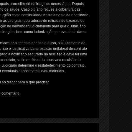
 quais procedimentos cirurgicos necessários. Depois,
no de saúde. Caso o plano recuse a cobertura das
cirurgião como continuidade do tratamento da obesidade
m as cirurgias reparadoras de retirada de excesso de
pção de demandar judicialmente para que o Judiciário
 cirurgias, bem como indenização por eventuais danos
cancelar o contrato por conta disso, o ajuizamento de
 não é justificativa para rescisão unilateral de contrato
gado a notificar o segurado da rescisão e deve ter uma
so contrário, será considerada abusiva a rescisão do
 Judiciário determine o restabelecimento do contrato,
eventuais danos morais e/ou materiais.
 ao dispor para o que precisar.
o comentário.