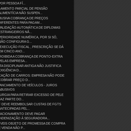
POR PESSOA FÍ...
GAMENTO PARCIAL DE PENSÃO
ALIMENTÍCIA NÃO SUSPEN...
BUSIVA COBRANÇA DE PREÇOS
DIFERENTES PARA PAGAM...
ALIDAÇÃO AUTOMÁTICA DE DIPLOMAS
ESTRANGEIROS NÃ...
ERIORIDADE NUMÉRICA, POR SI SÓ,
NÃO CONFIGURA G...
EXECUÇÃO FISCAL , PRESCRIÇÃO SE DÁ
EM CINCO ANO...
ROIBIDA A COBRANÇA DE PONTO-EXTRA
PELAS EMPRESA...
TA DISCIPLINAR ANTIGA NÃO JUSTIFICA
EXIGÊNCIA D...
CAÇÃO DE CARROS: EMPRESA NÃO PODE
COBRAR PREÇO D...
ANCIAMENTO DE VEÍCULOS - JUROS
ABUSIVOS
URGIA PARA RETIRAR EXCESSO DE PELE
FAZ PARTE DO...
F DEVE REEMBOLSAR CUSTAS DE FGTS
ANTECIPADAS PEL...
TACIONAMENTO DEVE PAGAR
INDENIZAÇÃO À SEGURADORA...
ÓVEIS OBJETO DE PROMESSA DE COMPRA
E VENDA NÃO P...