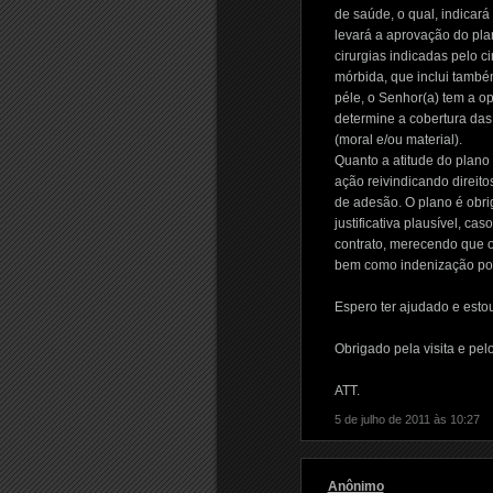
de saúde, o qual, indicará
levará a aprovação do pla
cirurgias indicadas pelo 
mórbida, que inclui també
péle, o Senhor(a) tem a o
determine a cobertura das
(moral e/ou material).
Quanto a atitude do plano 
ação reivindicando direitos
de adesão. O plano é obri
justificativa plausível, ca
contrato, merecendo que o
bem como indenização por 
Espero ter ajudado e estou
Obrigado pela visita e pel
ATT.
5 de julho de 2011 às 10:27
Anônimo