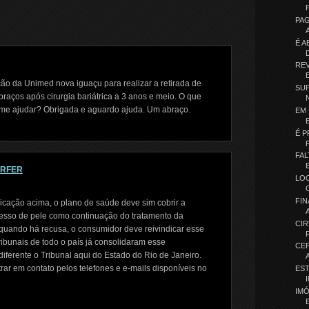
PA
É A
REV
ão da Unimed nova iguaçu para realizar a retirada de
SUP
raços após cirurgia bariátrica a 3 anos e meio. O que
me ajudar? Obrigada e aguardo ajuda. Um abraço.
EM 
É P
FAL
ORFER
LO
FIN
icação acima, o plano de saúde deve sim cobrir a
xcesso de pele como continuação do tratamento da
CIR
, quando há recusa, o consumidor deve reivindicar esse
Tribunais de todo o país já consolidaram esse
CE
iferente o Tribunal aqui do Estado do Rio de Janeiro.
ar em contato pelos telefones e e-mails disponíveis no
ES
IM