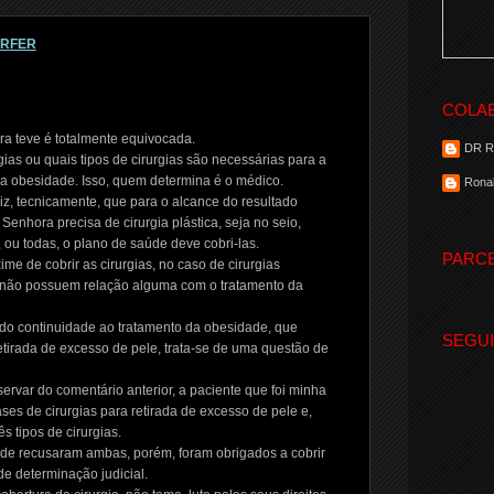
ORFER
COLA
a teve é totalmente equivocada.
DR 
ias ou quais tipos de cirurgias são necessárias para a
a obesidade. Isso, quem determina é o médico.
Ronal
z, tecnicamente, que para o alcance do resultado
Senhora precisa de cirurgia plástica, seja no seio,
ou todas, o plano de saúde deve cobri-las.
PARC
me de cobrir as cirurgias, no caso de cirurgias
 não possuem relação alguma com o tratamento da
o continuidade ao tratamento da obesidade, que
SEGU
irada de excesso de pele, trata-se de uma questão de
var do comentário anterior, a paciente que foi minha
ases de cirurgias para retirada de excesso de pele e,
 tipos de cirurgias.
úde recusaram ambas, porém, foram obrigados a cobrir
de determinação judicial.