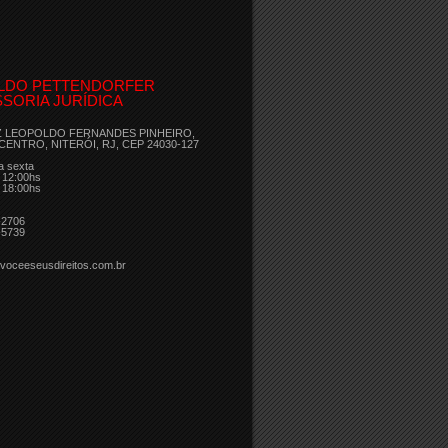
LDO PETTENDORFER
SORIA JURÍDICA
Z LEOPOLDO FERNANDES PINHEIRO,
 CENTRO, NITERÓI, RJ, CEP 24030-127
a sexta
 12:00hs
 18:00hs
-2706
-5739
voceeseusdireitos.com.br