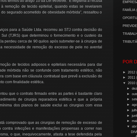
nos termos do artigo 10 da Lei 9656/98. “É ilegítima a recusa
EMPRES
s à remoção de tecido epitelial, quando estas se revelarem
FAMÍLIA
o do segurado acometido de obesidade mórbida”, ressaltou o
OPORTU
PREVIDE
viços para a Saúde Ltda. recorreu ao STJ contra decisão do
TRABALH
 Sul (TJRS) que determinou o fornecimento e o custeio da
la perdeu cerca de 90 quilos após submeter-se à cirurgia de
TRIBUTÁ
 a necessidade de remoção do excesso de pele no avental
POR D
emoção de tecidos adiposos e epiteliais necessária para dar
ade mórbida não se confunde com tratamento estético, não
►
2012
ura com base em cláusula contratual que prevê a exclusão de
►
2011
to com finalidade estética.
▼
2010
►
de
tou que o contrato firmado entre as partes é bastante claro
►
out
cedimento de cirurgia reparadora estética e que a própria
►
se
►
ag
a mínima dos planos de saúde exclui as cirurgias com essa
►
jul
►
ju
►
ma
stá comprovado que as cirurgias de remoção de excesso de
▼
abr
o contra infecções e manifestações propensas a correr nas
DIV
esma, o que, inequivocamente, afasta a tese defendida pela