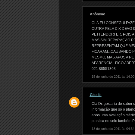
Anônimo
OLÁ EU CONSEGUI FAZER
OUTRA PELA DIX DEVO 
PETTENDORFER, POIS A 
MAS SIM REPARAÇÃO PE
REPRESENTAM QUE MES
FICARAM...CAUSANDO 
MESMO, MAS APOS A RE
APARENCIA...FICO ABER
021 88551303
15 de junho de 2011 às 14:00
Giselle
Olá Dr. gostaria de saber 
informação que só o plano
após uma avaliação médica
plastica no seio também.
18 de junho de 2011 às 04:34