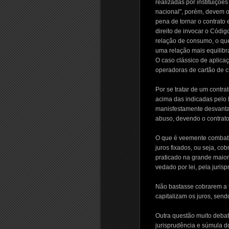
realizadas por instituiçõe
nacional", porém, devem o
pena de tornar o contrato
direito de invocar o Códig
relação de consumo, o que
uma relação mais equilibr
O caso clássico de aplica
operadoras de cartão de cr
Por se tratar de um contra
acima das indicadas pelo 
manisfestamente desvantaj
abuso, devendo o contrato 
O que é veemente combatid
juros fixados, ou seja, co
praticado na grande maiori
vedado por lei, pela juris
Não bastasse cobrarem a t
capitalizam os juros, sen
Outra questão muito debat
jurisprudência e súmula 