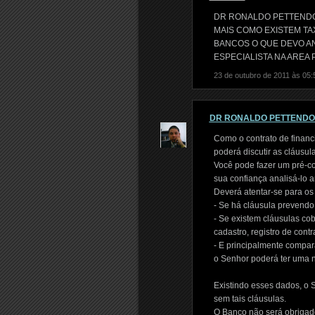
DR RONALDO PETTENDO
MAIS COMO EXISTEM TA
BANCOS O QUE DEVO 
ESPECIALISTA NA AREA
23 de outubro de 2011 às 05:
DR RONALDO PETTEND
Como o contrato de financ
poderá discutir as cláusul
Você pode fazer um pré-co
sua confiança analisá-lo an
Deverá atentar-se para os
- Se há cláusula prevendo 
- Se existem cláusulas cob
cadastro, registro de cont
- E principalmente compara
o Senhor poderá ter uma n
Existindo esses dados, o 
sem tais cláusulas.
O Banco não será obrigado 