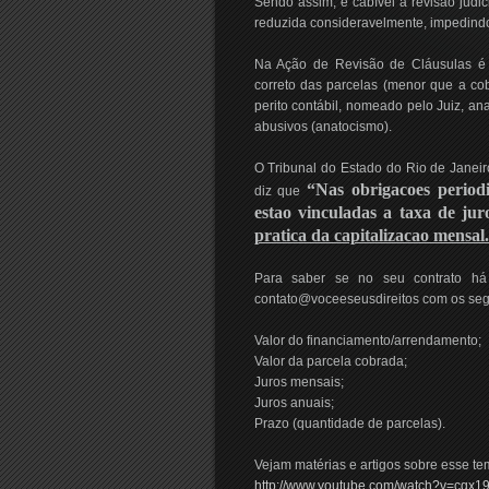
Sendo assim, é cabível a revisão judic
reduzida consideravelmente, impedindo
Na Ação de Revisão de Cláusulas é 
correto das parcelas (menor que a co
perito contábil, nomeado pelo Juiz, an
abusivos (anatocismo).
O Tribunal do Estado do Rio de Janeir
“Nas obrigacoes periodic
diz que
estao vinculadas a taxa de jur
pratica da capitalizacao mensal
Para saber se no seu contrato há
contato@voceeseusdireitos com os seg
Valor do financiamento/arrendamento;
Valor da parcela cobrada;
Juros mensais;
Juros anuais;
Prazo (quantidade de parcelas).
Vejam matérias e artigos sobre esse te
http://www.youtube.com/watch?v=cqx19