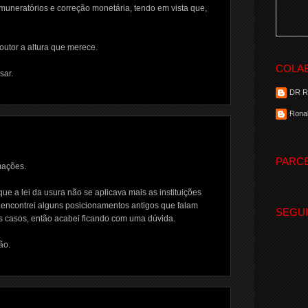
uneratórios e correção monetária, tendo em vista que,
outor a altura que merece.
COLA
sar.
DR 
Ronal
PARC
mações.
que a lei da usura não se aplicava mais as instituições
 encontrei alguns posicionamentos antigos que falam
SEGU
s casos, então acabei ficando com uma dúvida.
ão.