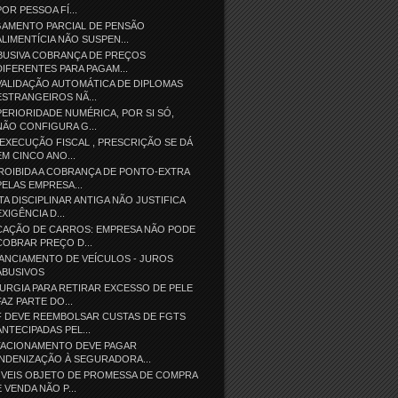
POR PESSOA FÍ...
GAMENTO PARCIAL DE PENSÃO
ALIMENTÍCIA NÃO SUSPEN...
BUSIVA COBRANÇA DE PREÇOS
DIFERENTES PARA PAGAM...
ALIDAÇÃO AUTOMÁTICA DE DIPLOMAS
ESTRANGEIROS NÃ...
ERIORIDADE NUMÉRICA, POR SI SÓ,
NÃO CONFIGURA G...
EXECUÇÃO FISCAL , PRESCRIÇÃO SE DÁ
EM CINCO ANO...
ROIBIDA A COBRANÇA DE PONTO-EXTRA
PELAS EMPRESA...
TA DISCIPLINAR ANTIGA NÃO JUSTIFICA
EXIGÊNCIA D...
CAÇÃO DE CARROS: EMPRESA NÃO PODE
COBRAR PREÇO D...
ANCIAMENTO DE VEÍCULOS - JUROS
ABUSIVOS
URGIA PARA RETIRAR EXCESSO DE PELE
FAZ PARTE DO...
F DEVE REEMBOLSAR CUSTAS DE FGTS
ANTECIPADAS PEL...
TACIONAMENTO DEVE PAGAR
INDENIZAÇÃO À SEGURADORA...
ÓVEIS OBJETO DE PROMESSA DE COMPRA
E VENDA NÃO P...