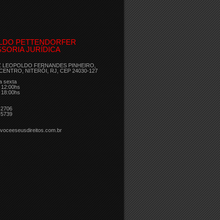
LDO PETTENDORFER
SORIA JURÍDICA
Z LEOPOLDO FERNANDES PINHEIRO,
 CENTRO, NITERÓI, RJ, CEP 24030-127
a sexta
 12:00hs
 18:00hs
-2706
-5739
voceeseusdireitos.com.br