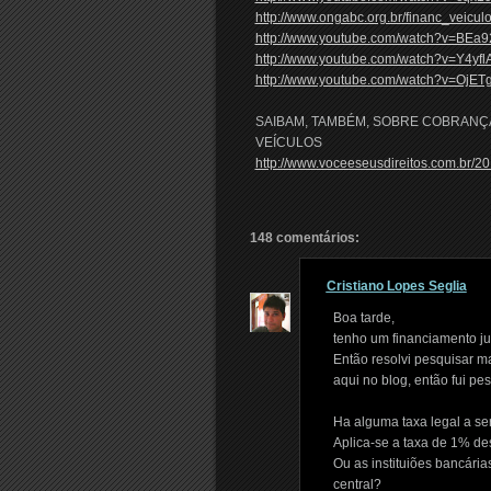
http://www.ongabc.org.br/financ_veicul
http://www.youtube.com/watch?v=BEa
http://www.youtube.com/watch?v=Y4yf
http://www.youtube.com/watch?v=OjET
SAIBAM, TAMBÉM, SOBRE COBRANÇ
VEÍCULOS
http://www.voceeseusdireitos.com.br/2
148 comentários:
Cristiano Lopes Seglia
Boa tarde,
tenho um financiamento ju
Então resolvi pesquisar ma
aqui no blog, então fui p
Ha alguma taxa legal a se
Aplica-se a taxa de 1% des
Ou as instituiões bancári
central?