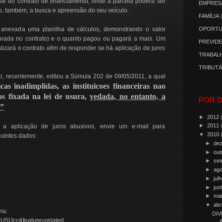
ial do contrato de financiamento, onde a parcela poderá ser
EMPRES
, também, a busca e apreensão do seu veículo.
FAMÍLIA
anexada uma planilha de cálculos, demonstrando o valor
OPORTU
brada no contrato) e o quanto pagou ou pagará a mais. Um
PREVIDE
alizará o contrato afim de responder se há aplicação de juros
TRABALH
TRIBUTÁ
o, recentemente, editou a Súmula 202 de 09/05/2011, a qual
as inadimplidas, as instituicoes financeiras nao
os fixada na lei de usura,
vedada, no entanto, a
POR D
.”
►
2012
►
2011
 a aplicação de juros abusivos, envie um e-mail para
▼
2010
uintes dados:
►
de
►
out
►
se
►
ag
►
jul
►
ju
►
ma
▼
abr
ma:
DIV
U5IJcc&feature=related