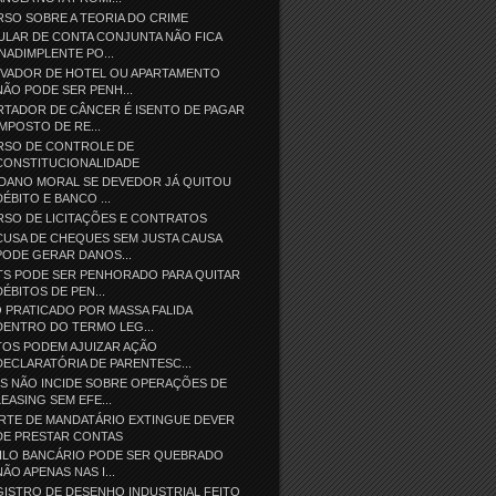
SO SOBRE A TEORIA DO CRIME
ULAR DE CONTA CONJUNTA NÃO FICA
INADIMPLENTE PO...
EVADOR DE HOTEL OU APARTAMENTO
NÃO PODE SER PENH...
RTADOR DE CÂNCER É ISENTO DE PAGAR
IMPOSTO DE RE...
RSO DE CONTROLE DE
CONSTITUCIONALIDADE
 DANO MORAL SE DEVEDOR JÁ QUITOU
DÉBITO E BANCO ...
RSO DE LICITAÇÕES E CONTRATOS
USA DE CHEQUES SEM JUSTA CAUSA
PODE GERAR DANOS...
TS PODE SER PENHORADO PARA QUITAR
DÉBITOS DE PEN...
 PRATICADO POR MASSA FALIDA
DENTRO DO TERMO LEG...
TOS PODEM AJUIZAR AÇÃO
DECLARATÓRIA DE PARENTESC...
S NÃO INCIDE SOBRE OPERAÇÕES DE
LEASING SEM EFE...
RTE DE MANDATÁRIO EXTINGUE DEVER
DE PRESTAR CONTAS
GILO BANCÁRIO PODE SER QUEBRADO
NÃO APENAS NAS I...
ISTRO DE DESENHO INDUSTRIAL FEITO