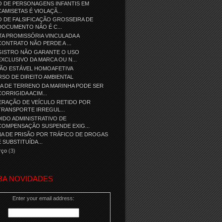
 DE PERSONAGENS INFANTIS EM
CAMISETAS É VIOLAÇÃ...
 DE FALSIFICAÇÃO GROSSEIRA DE
DOCUMENTO NÃO É C...
A PROMISSÓRIA VINCULADA A
CONTRATO NÃO PERDE A ...
GISTRO NÃO GARANTE O USO
EXCLUSIVO DA MARCA OU N...
IÃO ESTÁVEL HOMOAFETIVA
SO DE DIREITO AMBIENTAL
A DE TERRENO DA MARINHA PODE SER
CORRIGIDA ACIM...
ERAÇÃO DE VEÍCULO RETIDO POR
TRANSPORTE IRREGUL...
IDO ADMINISTRATIVO DE
COMPENSAÇÃO SUSPENDE EXIG...
A DE PRISÃO POR TRÁFICO DE DROGAS
É SUBSTITUÍDA...
rço
(3)
BA NOVIDADES
Enter your email address: