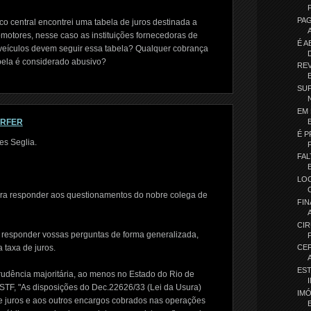
PA
o central encontrei uma tabela de juros destinada a
omotores, nesse caso as instituições fornecedoras de
É A
 veículos devem seguir essa tabela? Qualquer cobrança
abela é considerado abusivo?
REV
SUP
EM 
ORFER
É P
es Seglia.
FAL
LO
ra responder aos questionamentos do nobre colega de
FIN
CIR
l responder vossas perguntas de forma generalizada,
 taxa de juros.
CE
ES
rudência majoritária, ao menos no Estado do Rio de
STF, "As disposições do Dec.22626/33 (Lei da Usura)
IM
e juros e aos outros encargos cobrados nas operações