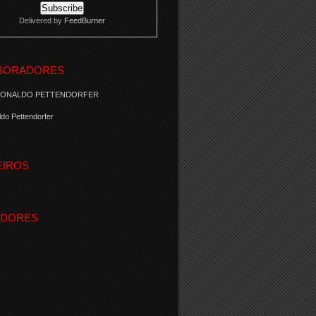
Delivered by
FeedBurner
BORADORES
RONALDO PETTENDORFER
do Pettendorfer
EIROS
IDORES