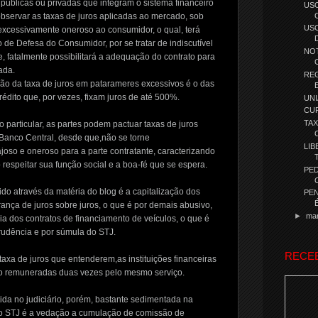
s públicas ou privadas que integram o sistema financeiro
USO
bservar as taxas de juros aplicadas ao mercado, sob
USO
 excessivamente oneroso ao consumidor, o qual, terá
o de Defesa do Consumidor, por se tratar de indiscutível
NOT
, fatalmente possibilitará a adequação do contrato para
ada.
RE
ção da taxa de juros em patarameres excessivos é o das
édito que, por vezes, fixam juros de até 500%.
UN
CUR
TAX
to particular, as partes podem pactuar taxas de juros
Banco Central, desde que,não se torne
LIB
oso e oneroso para a parte contratante, caracterizando
respeitar sua função social e a boa-fé que se espera.
PED
o através da matéria do blog é a capitalização dos
PEN
brança de juros sobre juros, o que é por demais abusivo,
►
ma
a dos contratos de financiamento de veículos, o que é
prudência e por súmula do STJ.
RECE
axa de juros que entenderem,as instituições financeiras
do remuneradas duas vezes pelo mesmo serviço.
ida no judiciário, porém, bastante sedimentada na
do STJ é a vedação a cumulação de comissão de