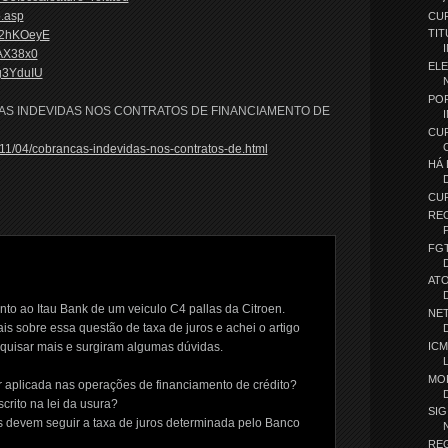
o.asp
CUR
TIT
92hKOeyE
lAX38x0
EL
g3YduIU
PO
AS INDEVIDAS NOS CONTRATOS DE FINANCIAMENTO DE
CU
011/04/cobrancas-indevidas-nos-contratos-de.html
HÁ
CU
REC
FG
ATO
nto ao Itau Bank de um veiculo C4 pallas da Citroen.
NE
is sobre essa questão de taxa de juros e achei o artigo
ICM
esquisar mais e surgiram algumas dúvidas.
MO
r aplicada nas operações de financiamento de crédito?
crito na lei da usura?
SI
as devem seguir a taxa de juros determinada pelo Banco
REG