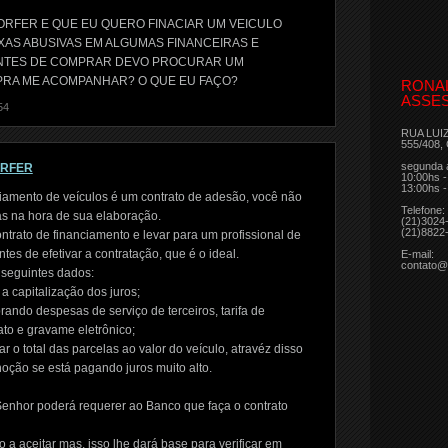
RFER E QUE EU QUERO FINACIAR UM VEICULO
XAS ABUSIVAS EM ALGUMAS FINANCEIRAS E
ANTES DE COMPRAR DEVO PROCURAR UM
 PRA ME ACOMPANHAR? O QUE EU FAÇO?
RONA
ASSES
54
RUA LUI
555/408,
segunda 
ORFER
10:00hs -
13:00hs -
iamento de veículos é um contrato de adesão, você não
Telefone:
as na hora de sua elaboração.
(21)3024
(21)8822
ntrato de financiamento e levar para um profissional de
tes de efetivar a contratação, que é o ideal.
E-mail:
contato@
 seguintes dados:
a capitalização dos juros;
rando despesas de serviço de terceiros, tarifa de
rato e gravame eletrônico;
r o total das parcelas ao valor do veículo, atravéz disso
oção se está pagando juros muito alto.
Senhor poderá requerer ao Banco que faça o contrato
a aceitar mas, isso lhe dará base para verificar em