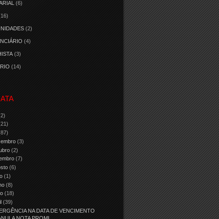
ARIAL
(6)
(16)
NIDADES
(2)
NCIÁRIO
(4)
ISTA
(3)
RIO
(14)
ATA
(2)
(21)
(87)
zembro
(3)
ubro
(2)
tembro
(7)
osto
(6)
ho
(1)
nho
(8)
io
(18)
il
(39)
ERGÊNCIA NA DATA DE VENCIMENTO
ANULA NOTA PROMI...