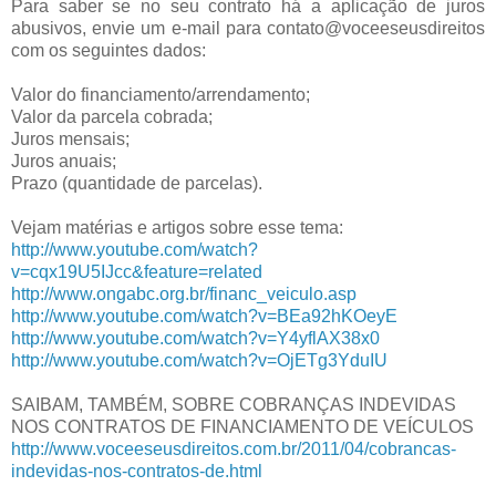
Para saber se no seu contrato há a aplicação de juros
abusivos, envie um e-mail para contato@voceeseusdireitos
com os seguintes dados:
Valor do financiamento/arrendamento;
Valor da parcela cobrada;
Juros mensais;
Juros anuais;
Prazo (quantidade de parcelas).
Vejam matérias e artigos sobre esse tema:
http://www.youtube.com/watch?
v=cqx19U5IJcc&feature=related
http://www.ongabc.org.br/financ_veiculo.asp
http://www.youtube.com/watch?v=BEa92hKOeyE
http://www.youtube.com/watch?v=Y4yflAX38x0
http://www.youtube.com/watch?v=OjETg3YduIU
SAIBAM, TAMBÉM, SOBRE COBRANÇAS INDEVIDAS
NOS CONTRATOS DE FINANCIAMENTO DE VEÍCULOS
http://www.voceeseusdireitos.com.br/2011/04/cobrancas-
indevidas-nos-contratos-de.html