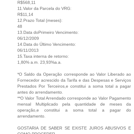
R$568,11
11.Valor da Parcela do VRG:
R$11,14
12.Prazo Total (meses):
48
13.Data doPrimeiro Vencimento:
06/12/2009
14.Data do Último Vencimento:
06/11/2013
15.Taxa interna de retorno:
1,80% a.m. 23,93%a.a.
*O Saldo da Operação corresponde ao Valor Liberado ao
Fornecedor acrescido da Tarifa e das Despesas e Serviços
Prestados Por Terceiros,e constitui a soma total a pagar
antes do arrendamento.
**O Valor Total Arrendado corresponde ao Valor Pagamento
mensal Multiplicado pela quantidade de meses da
operação,e constitui a soma total a pagar do
arrendamento.
GOSTARIA DE SABER SE EXISTE JUROS ABUSIVOS E
COMO PROCEDER.