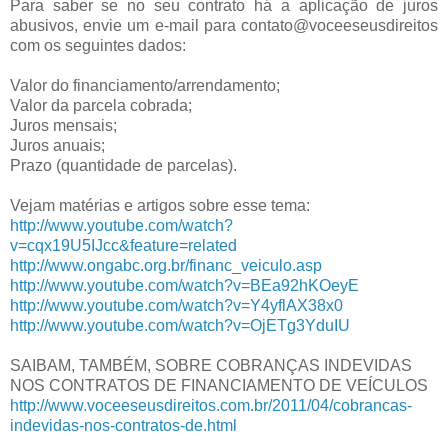
Para saber se no seu contrato há a aplicação de juros
abusivos, envie um e-mail para contato@voceeseusdireitos
com os seguintes dados:
Valor do financiamento/arrendamento;
Valor da parcela cobrada;
Juros mensais;
Juros anuais;
Prazo (quantidade de parcelas).
Vejam matérias e artigos sobre esse tema:
http://www.youtube.com/watch?
v=cqx19U5IJcc&feature=related
http://www.ongabc.org.br/financ_veiculo.asp
http://www.youtube.com/watch?v=BEa92hKOeyE
http://www.youtube.com/watch?v=Y4yflAX38x0
http://www.youtube.com/watch?v=OjETg3YduIU
SAIBAM, TAMBÉM, SOBRE COBRANÇAS INDEVIDAS
NOS CONTRATOS DE FINANCIAMENTO DE VEÍCULOS
http://www.voceeseusdireitos.com.br/2011/04/cobrancas-
indevidas-nos-contratos-de.html