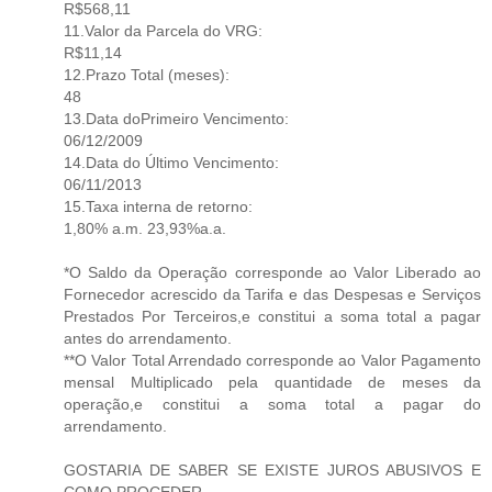
R$568,11
11.Valor da Parcela do VRG:
R$11,14
12.Prazo Total (meses):
48
13.Data doPrimeiro Vencimento:
06/12/2009
14.Data do Último Vencimento:
06/11/2013
15.Taxa interna de retorno:
1,80% a.m. 23,93%a.a.
*O Saldo da Operação corresponde ao Valor Liberado ao
Fornecedor acrescido da Tarifa e das Despesas e Serviços
Prestados Por Terceiros,e constitui a soma total a pagar
antes do arrendamento.
**O Valor Total Arrendado corresponde ao Valor Pagamento
mensal Multiplicado pela quantidade de meses da
operação,e constitui a soma total a pagar do
arrendamento.
GOSTARIA DE SABER SE EXISTE JUROS ABUSIVOS E
COMO PROCEDER.