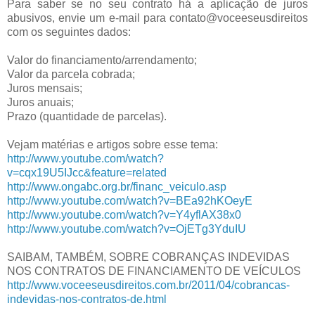
Para saber se no seu contrato há a aplicação de juros
abusivos, envie um e-mail para contato@voceeseusdireitos
com os seguintes dados:
Valor do financiamento/arrendamento;
Valor da parcela cobrada;
Juros mensais;
Juros anuais;
Prazo (quantidade de parcelas).
Vejam matérias e artigos sobre esse tema:
http://www.youtube.com/watch?
v=cqx19U5IJcc&feature=related
http://www.ongabc.org.br/financ_veiculo.asp
http://www.youtube.com/watch?v=BEa92hKOeyE
http://www.youtube.com/watch?v=Y4yflAX38x0
http://www.youtube.com/watch?v=OjETg3YduIU
SAIBAM, TAMBÉM, SOBRE COBRANÇAS INDEVIDAS
NOS CONTRATOS DE FINANCIAMENTO DE VEÍCULOS
http://www.voceeseusdireitos.com.br/2011/04/cobrancas-
indevidas-nos-contratos-de.html