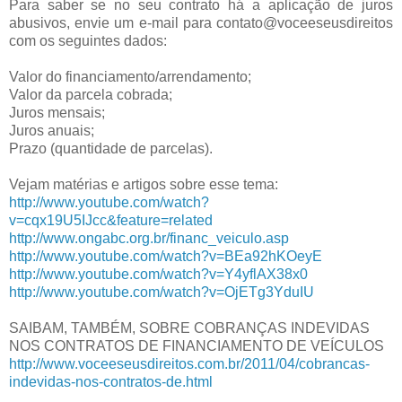
Para saber se no seu contrato há a aplicação de juros
abusivos, envie um e-mail para contato@voceeseusdireitos
com os seguintes dados:
Valor do financiamento/arrendamento;
Valor da parcela cobrada;
Juros mensais;
Juros anuais;
Prazo (quantidade de parcelas).
Vejam matérias e artigos sobre esse tema:
http://www.youtube.com/watch?
v=cqx19U5IJcc&feature=related
http://www.ongabc.org.br/financ_veiculo.asp
http://www.youtube.com/watch?v=BEa92hKOeyE
http://www.youtube.com/watch?v=Y4yflAX38x0
http://www.youtube.com/watch?v=OjETg3YduIU
SAIBAM, TAMBÉM, SOBRE COBRANÇAS INDEVIDAS
NOS CONTRATOS DE FINANCIAMENTO DE VEÍCULOS
http://www.voceeseusdireitos.com.br/2011/04/cobrancas-
indevidas-nos-contratos-de.html