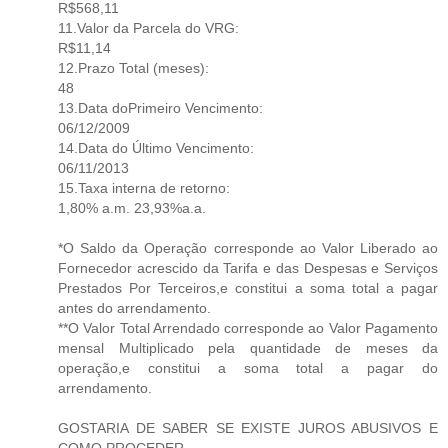
R$568,11
11.Valor da Parcela do VRG:
R$11,14
12.Prazo Total (meses):
48
13.Data doPrimeiro Vencimento:
06/12/2009
14.Data do Último Vencimento:
06/11/2013
15.Taxa interna de retorno:
1,80% a.m. 23,93%a.a.
*O Saldo da Operação corresponde ao Valor Liberado ao
Fornecedor acrescido da Tarifa e das Despesas e Serviços
Prestados Por Terceiros,e constitui a soma total a pagar
antes do arrendamento.
**O Valor Total Arrendado corresponde ao Valor Pagamento
mensal Multiplicado pela quantidade de meses da
operação,e constitui a soma total a pagar do
arrendamento.
GOSTARIA DE SABER SE EXISTE JUROS ABUSIVOS E
COMO PROCEDER.