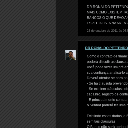
DR RONALDO PETTENDO
MAIS COMO EXISTEM TA
BANCOS O QUE DEVO 
ESPECIALISTA NA AREA
23 de outubro de 2011 às 05:
DR RONALDO PETTEND
Como o contrato de financ
poderá discutir as cláusul
Você pode fazer um pré-co
sua confiança analisá-lo an
Deverá atentar-se para os
- Se há cláusula prevendo 
- Se existem cláusulas cob
cadastro, registro de cont
- E principalmente compara
o Senhor poderá ter uma n
Existindo esses dados, o 
sem tais cláusulas.
O Banco não será obrigado 