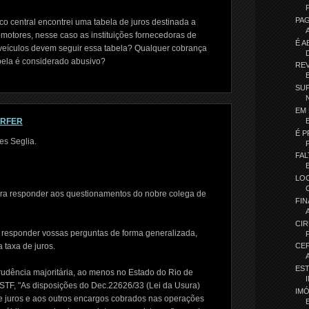
PA
o central encontrei uma tabela de juros destinada a
omotores, nesse caso as instituições fornecedoras de
É A
 veículos devem seguir essa tabela? Qualquer cobrança
abela é considerado abusivo?
REV
SUP
EM 
ORFER
É P
es Seglia.
FAL
LO
ra responder aos questionamentos do nobre colega de
FIN
CIR
l responder vossas perguntas de forma generalizada,
 taxa de juros.
CE
ES
rudência majoritária, ao menos no Estado do Rio de
STF, "As disposições do Dec.22626/33 (Lei da Usura)
IM
e juros e aos outros encargos cobrados nas operações