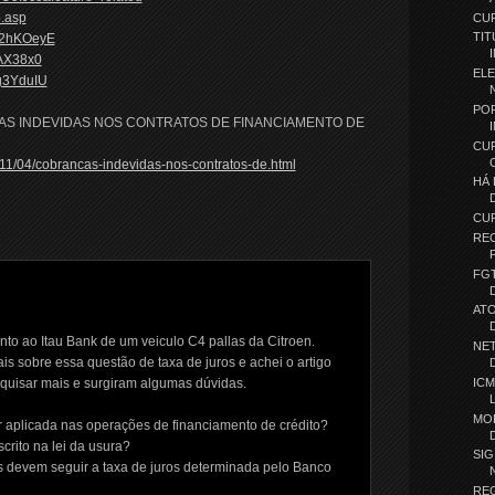
o.asp
CUR
TIT
92hKOeyE
lAX38x0
EL
g3YduIU
PO
AS INDEVIDAS NOS CONTRATOS DE FINANCIAMENTO DE
CU
011/04/cobrancas-indevidas-nos-contratos-de.html
HÁ
CU
REC
FG
ATO
nto ao Itau Bank de um veiculo C4 pallas da Citroen.
NE
is sobre essa questão de taxa de juros e achei o artigo
ICM
esquisar mais e surgiram algumas dúvidas.
MO
r aplicada nas operações de financiamento de crédito?
crito na lei da usura?
SI
as devem seguir a taxa de juros determinada pelo Banco
REG