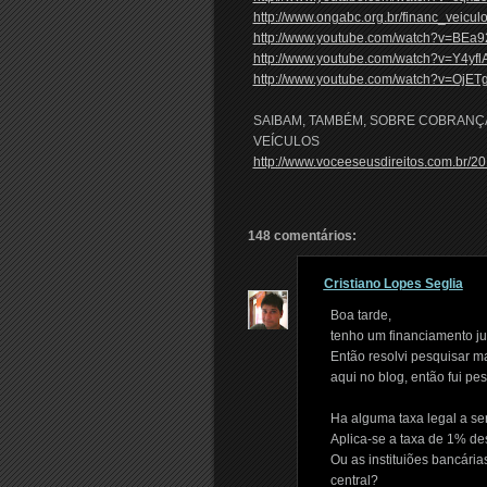
http://www.ongabc.org.br/financ_veicul
http://www.youtube.com/watch?v=BEa
http://www.youtube.com/watch?v=Y4yf
http://www.youtube.com/watch?v=OjET
SAIBAM, TAMBÉM, SOBRE COBRANÇ
VEÍCULOS
http://www.voceeseusdireitos.com.br/2
148 comentários:
Cristiano Lopes Seglia
Boa tarde,
tenho um financiamento ju
Então resolvi pesquisar ma
aqui no blog, então fui p
Ha alguma taxa legal a se
Aplica-se a taxa de 1% des
Ou as instituiões bancári
central?