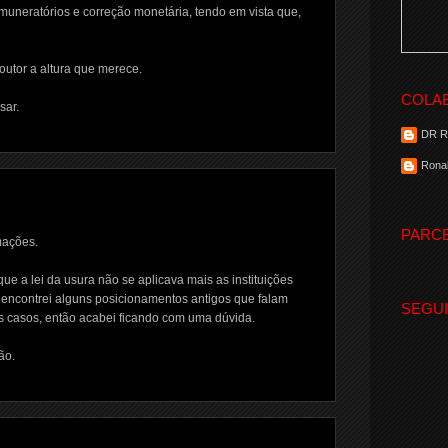
uneratórios e correção monetária, tendo em vista que,
outor a altura que merece.
COLA
sar.
DR 
Ronal
PARC
mações.
que a lei da usura não se aplicava mais as instituições
 encontrei alguns posicionamentos antigos que falam
SEGU
s casos, então acabei ficando com uma dúvida.
ão.