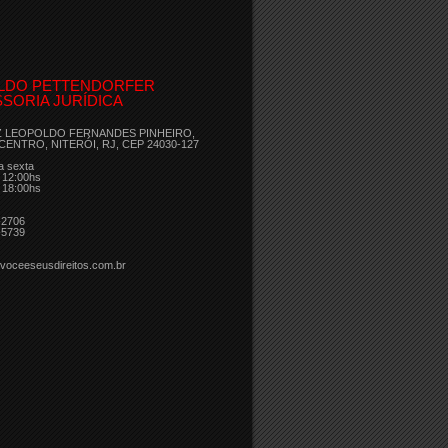
LDO PETTENDORFER
SORIA JURÍDICA
Z LEOPOLDO FERNANDES PINHEIRO,
 CENTRO, NITERÓI, RJ, CEP 24030-127
a sexta
 12:00hs
 18:00hs
-2706
-5739
voceeseusdireitos.com.br