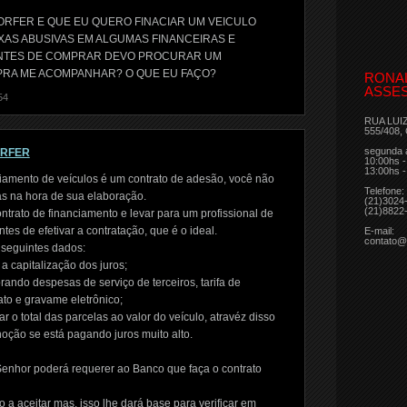
RFER E QUE EU QUERO FINACIAR UM VEICULO
XAS ABUSIVAS EM ALGUMAS FINANCEIRAS E
ANTES DE COMPRAR DEVO PROCURAR UM
 PRA ME ACOMPANHAR? O QUE EU FAÇO?
RONA
ASSES
54
RUA LUI
555/408,
segunda 
ORFER
10:00hs -
13:00hs -
iamento de veículos é um contrato de adesão, você não
Telefone:
as na hora de sua elaboração.
(21)3024
(21)8822
ntrato de financiamento e levar para um profissional de
tes de efetivar a contratação, que é o ideal.
E-mail:
contato@
 seguintes dados:
a capitalização dos juros;
rando despesas de serviço de terceiros, tarifa de
rato e gravame eletrônico;
r o total das parcelas ao valor do veículo, atravéz disso
oção se está pagando juros muito alto.
Senhor poderá requerer ao Banco que faça o contrato
a aceitar mas, isso lhe dará base para verificar em