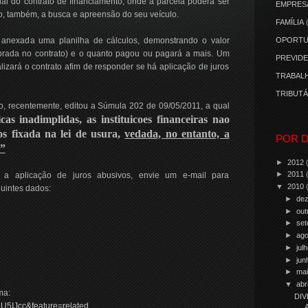
ial do contrato de financiamento, onde a parcela poderá ser
EMPRES
, também, a busca e apreensão do seu veículo.
FAMÍLIA
anexada uma planilha de cálculos, demonstrando o valor
OPORTU
brada no contrato) e o quanto pagou ou pagará a mais. Um
PREVIDE
alizará o contrato afim de responder se há aplicação de juros
TRABALH
TRIBUTÁ
o, recentemente, editou a Súmula 202 de 09/05/2011, a qual
as inadimplidas, as instituicoes financeiras nao
os fixada na lei de usura,
vedada, no entanto, a
POR D
.”
►
2012
►
2011
 a aplicação de juros abusivos, envie um e-mail para
▼
2010
uintes dados:
►
de
►
out
►
se
►
ag
►
jul
►
ju
►
ma
▼
abr
ma:
DIV
U5IJcc&feature=related