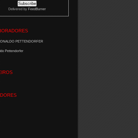
Delivered by
FeedBurner
BORADORES
RONALDO PETTENDORFER
do Pettendorfer
EIROS
IDORES