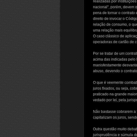
realizadas por instituiçõe
nacional", porém, devem o
pena de tornar o contrato
direito de invocar o Códig
relação de consumo, o que
uma relação mais equilibr
O caso clássico de aplica
operadoras de cartão de cr
Por se tratar de um contra
acima das indicadas pelo 
manisfestamente desvantaj
abuso, devendo o contrato 
O que é veemente combatid
juros fixados, ou seja, co
praticado na grande maiori
vedado por lei, pela juris
Não bastasse cobrarem a t
capitalizam os juros, sen
Outra questão muito debat
jurisprudência e súmula 