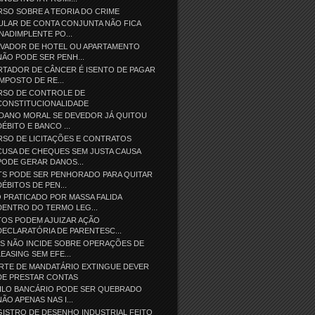
SO SOBRE A TEORIA DO CRIME
ULAR DE CONTA CONJUNTA NÃO FICA
INADIMPLENTE PO...
EVADOR DE HOTEL OU APARTAMENTO
NÃO PODE SER PENH...
RTADOR DE CÂNCER É ISENTO DE PAGAR
IMPOSTO DE RE...
RSO DE CONTROLE DE
CONSTITUCIONALIDADE
 DANO MORAL SE DEVEDOR JÁ QUITOU
DÉBITO E BANCO ...
RSO DE LICITAÇÕES E CONTRATOS
USA DE CHEQUES SEM JUSTA CAUSA
PODE GERAR DANOS...
TS PODE SER PENHORADO PARA QUITAR
DÉBITOS DE PEN...
 PRATICADO POR MASSA FALIDA
DENTRO DO TERMO LEG...
TOS PODEM AJUIZAR AÇÃO
DECLARATÓRIA DE PARENTESC...
S NÃO INCIDE SOBRE OPERAÇÕES DE
LEASING SEM EFE...
RTE DE MANDATÁRIO EXTINGUE DEVER
DE PRESTAR CONTAS
GILO BANCÁRIO PODE SER QUEBRADO
NÃO APENAS NAS I...
ISTRO DE DESENHO INDUSTRIAL FEITO