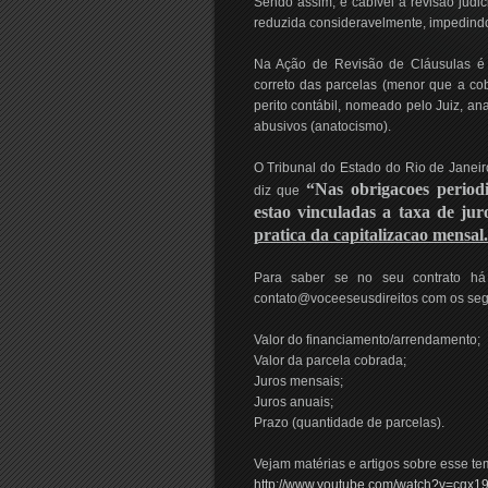
Sendo assim, é cabível a revisão judic
reduzida consideravelmente, impedindo
Na Ação de Revisão de Cláusulas é 
correto das parcelas (menor que a co
perito contábil, nomeado pelo Juiz, an
abusivos (anatocismo).
O Tribunal do Estado do Rio de Janeir
“Nas obrigacoes periodic
diz que
estao vinculadas a taxa de jur
pratica da capitalizacao mensal
Para saber se no seu contrato há
contato@voceeseusdireitos com os seg
Valor do financiamento/arrendamento;
Valor da parcela cobrada;
Juros mensais;
Juros anuais;
Prazo (quantidade de parcelas).
Vejam matérias e artigos sobre esse te
http://www.youtube.com/watch?v=cqx19