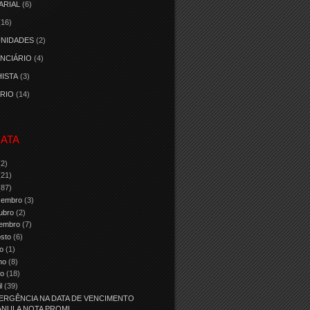
ARIAL
(6)
(16)
NIDADES
(2)
NCIÁRIO
(4)
ISTA
(3)
RIO
(14)
ATA
(2)
(21)
(87)
zembro
(3)
ubro
(2)
tembro
(7)
osto
(6)
ho
(1)
nho
(8)
io
(18)
il
(39)
ERGÊNCIA NA DATA DE VENCIMENTO
ANULA NOTA PROMI...