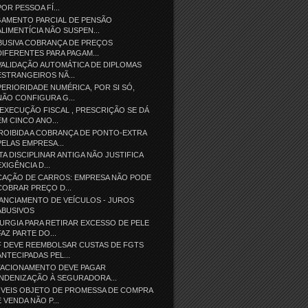
POR PESSOA FÍ...
GAMENTO PARCIAL DE PENSÃO
ALIMENTÍCIA NÃO SUSPEN...
BUSIVA COBRANÇA DE PREÇOS
DIFERENTES PARA PAGAM...
ALIDAÇÃO AUTOMÁTICA DE DIPLOMAS
ESTRANGEIROS NÃ...
ERIORIDADE NUMÉRICA, POR SI SÓ,
NÃO CONFIGURA G...
EXECUÇÃO FISCAL , PRESCRIÇÃO SE DÁ
EM CINCO ANO...
ROIBIDA A COBRANÇA DE PONTO-EXTRA
PELAS EMPRESA...
TA DISCIPLINAR ANTIGA NÃO JUSTIFICA
EXIGÊNCIA D...
CAÇÃO DE CARROS: EMPRESA NÃO PODE
COBRAR PREÇO D...
ANCIAMENTO DE VEÍCULOS - JUROS
ABUSIVOS
URGIA PARA RETIRAR EXCESSO DE PELE
FAZ PARTE DO...
F DEVE REEMBOLSAR CUSTAS DE FGTS
ANTECIPADAS PEL...
TACIONAMENTO DEVE PAGAR
INDENIZAÇÃO À SEGURADORA...
ÓVEIS OBJETO DE PROMESSA DE COMPRA
E VENDA NÃO P...