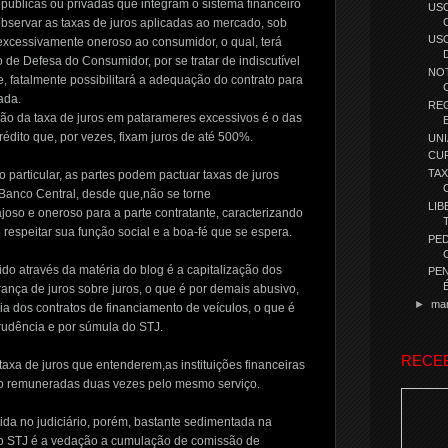
s públicas ou privadas que integram o sistema financeiro
USO
bservar as taxas de juros aplicadas ao mercado, sob
USO
 excessivamente oneroso ao consumidor, o qual, terá
o de Defesa do Consumidor, por se tratar de indiscutível
NOT
, fatalmente possibilitará a adequação do contrato para
ada.
RE
ção da taxa de juros em patarameres excessivos é o das
édito que, por vezes, fixam juros de até 500%.
UN
CUR
TAX
to particular, as partes podem pactuar taxas de juros
Banco Central, desde que,não se torne
LIB
oso e oneroso para a parte contratante, caracterizando
respeitar sua função social e a boa-fé que se espera.
PED
o através da matéria do blog é a capitalização dos
PEN
brança de juros sobre juros, o que é por demais abusivo,
►
ma
a dos contratos de financiamento de veículos, o que é
prudência e por súmula do STJ.
RECE
axa de juros que entenderem,as instituições financeiras
do remuneradas duas vezes pelo mesmo serviço.
ida no judiciário, porém, bastante sedimentada na
do STJ é a vedação a cumulação de comissão de