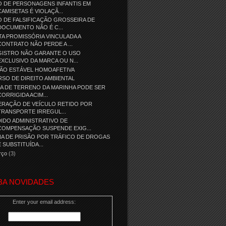
 DE PERSONAGENS INFANTIS EM
CAMISETAS É VIOLAÇÃ...
 DE FALSIFICAÇÃO GROSSEIRA DE
DOCUMENTO NÃO É C...
A PROMISSÓRIA VINCULADA A
CONTRATO NÃO PERDE A ...
GISTRO NÃO GARANTE O USO
EXCLUSIVO DA MARCA OU N...
IÃO ESTÁVEL HOMOAFETIVA
SO DE DIREITO AMBIENTAL
A DE TERRENO DA MARINHA PODE SER
CORRIGIDA ACIM...
ERAÇÃO DE VEÍCULO RETIDO POR
TRANSPORTE IRREGUL...
IDO ADMINISTRATIVO DE
COMPENSAÇÃO SUSPENDE EXIG...
A DE PRISÃO POR TRÁFICO DE DROGAS
É SUBSTITUÍDA...
rço
(3)
BA NOVIDADES
Enter your email address: