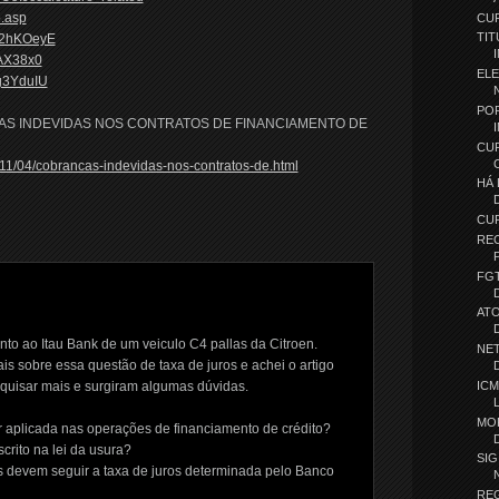
o.asp
CUR
TIT
92hKOeyE
lAX38x0
EL
g3YduIU
PO
AS INDEVIDAS NOS CONTRATOS DE FINANCIAMENTO DE
CU
011/04/cobrancas-indevidas-nos-contratos-de.html
HÁ
CU
REC
FG
ATO
nto ao Itau Bank de um veiculo C4 pallas da Citroen.
NE
is sobre essa questão de taxa de juros e achei o artigo
ICM
esquisar mais e surgiram algumas dúvidas.
MO
r aplicada nas operações de financiamento de crédito?
crito na lei da usura?
SI
as devem seguir a taxa de juros determinada pelo Banco
REG