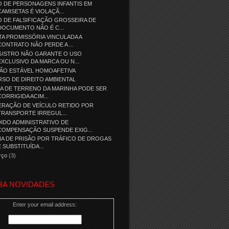
 DE PERSONAGENS INFANTIS EM
CAMISETAS É VIOLAÇÃ...
 DE FALSIFICAÇÃO GROSSEIRA DE
DOCUMENTO NÃO É C...
A PROMISSÓRIA VINCULADA A
CONTRATO NÃO PERDE A ...
GISTRO NÃO GARANTE O USO
EXCLUSIVO DA MARCA OU N...
IÃO ESTÁVEL HOMOAFETIVA
SO DE DIREITO AMBIENTAL
A DE TERRENO DA MARINHA PODE SER
CORRIGIDA ACIM...
ERAÇÃO DE VEÍCULO RETIDO POR
TRANSPORTE IRREGUL...
IDO ADMINISTRATIVO DE
COMPENSAÇÃO SUSPENDE EXIG...
A DE PRISÃO POR TRÁFICO DE DROGAS
É SUBSTITUÍDA...
rço
(3)
BA NOVIDADES
Enter your email address: