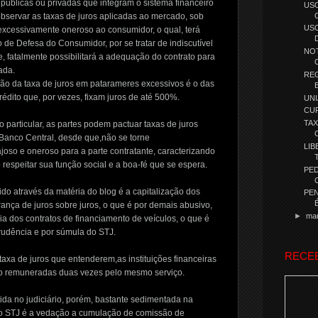
s públicas ou privadas que integram o sistema financeiro
USO
bservar as taxas de juros aplicadas ao mercado, sob
USO
 excessivamente oneroso ao consumidor, o qual, terá
o de Defesa do Consumidor, por se tratar de indiscutível
NOT
, fatalmente possibilitará a adequação do contrato para
ada.
RE
ção da taxa de juros em patarameres excessivos é o das
édito que, por vezes, fixam juros de até 500%.
UN
CUR
TAX
to particular, as partes podem pactuar taxas de juros
Banco Central, desde que,não se torne
LIB
oso e oneroso para a parte contratante, caracterizando
respeitar sua função social e a boa-fé que se espera.
PED
o através da matéria do blog é a capitalização dos
PEN
brança de juros sobre juros, o que é por demais abusivo,
►
ma
a dos contratos de financiamento de veículos, o que é
prudência e por súmula do STJ.
RECE
axa de juros que entenderem,as instituições financeiras
do remuneradas duas vezes pelo mesmo serviço.
ida no judiciário, porém, bastante sedimentada na
do STJ é a vedação a cumulação de comissão de