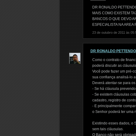
DR RONALDO PETTENDO
MAIS COMO EXISTEM TA
BANCOS O QUE DEVO 
ESPECIALISTA NA AREA
23 de outubro de 2011 às 05:
DR RONALDO PETTEND
Como o contrato de financ
poderá discutir as cláusul
Você pode fazer um pré-co
sua confiança analisá-lo an
Deverá atentar-se para os
- Se há cláusula prevendo 
- Se existem cláusulas cob
cadastro, registro de cont
- E principalmente compara
o Senhor poderá ter uma n
Existindo esses dados, o 
sem tais cláusulas.
O Banco não será obrigado 