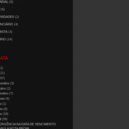
ARIAL
(6)
(16)
NIDADES
(2)
NCIÁRIO
(4)
ISTA
(3)
RIO
(14)
ATA
(2)
(21)
(87)
zembro
(3)
ubro
(2)
tembro
(7)
osto
(6)
ho
(1)
nho
(8)
io
(18)
il
(39)
ERGÊNCIA NA DATA DE VENCIMENTO
ANULA NOTA PROMI...