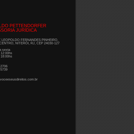
LDO PETTENDORFER
SORIA JURÍDICA
Z LEOPOLDO FERNANDES PINHEIRO,
 CENTRO, NITERÓI, RJ, CEP 24030-127
a sexta
 12:00hs
 18:00hs
-2706
-5739
voceeseusdireitos.com.br