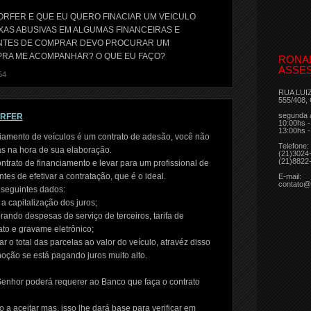
RFER E QUE EU QUERO FINACIAR UM VEICULO
XAS ABUSIVAS EM ALGUMAS FINANCEIRAS E
ANTES DE COMPRAR DEVO PROCURAR UM
 PRA ME ACOMPANHAR? O QUE EU FAÇO?
RONA
ASSES
54
RUA LUI
555/408,
segunda 
ORFER
10:00hs -
13:00hs -
iamento de veículos é um contrato de adesão, você não
Telefone:
as na hora de sua elaboração.
(21)3024
(21)8822
ntrato de financiamento e levar para um profissional de
tes de efetivar a contratação, que é o ideal.
E-mail:
contato@
 seguintes dados:
a capitalização dos juros;
rando despesas de serviço de terceiros, tarifa de
rato e gravame eletrônico;
r o total das parcelas ao valor do veículo, atravéz disso
oção se está pagando juros muito alto.
Senhor poderá requerer ao Banco que faça o contrato
a aceitar mas, isso lhe dará base para verificar em