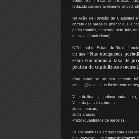
Sendo assim, é cabível a revisão judic
reduzida consideravelmente, impedindo
Na Ação de Revisão de Cláusulas é 
correto das parcelas (menor que a co
perito contábil, nomeado pelo Juiz, an
abusivos (anatocismo).
O Tribunal do Estado do Rio de Janeir
“Nas obrigacoes periodic
diz que
estao vinculadas a taxa de jur
pratica da capitalizacao mensal
Para saber se no seu contrato há
contato@voceeseusdireitos com os seg
Valor do financiamento/arrendamento;
Valor da parcela cobrada;
Juros mensais;
Juros anuais;
Prazo (quantidade de parcelas).
Vejam matérias e artigos sobre esse te
http://www.youtube.com/watch?v=cqx19