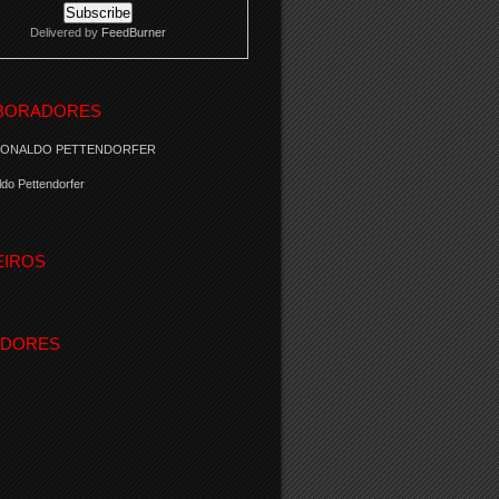
Delivered by
FeedBurner
BORADORES
RONALDO PETTENDORFER
do Pettendorfer
EIROS
IDORES