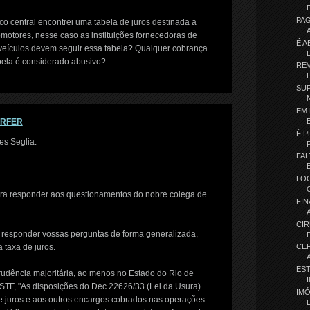
PA
o central encontrei uma tabela de juros destinada a
omotores, nesse caso as instituições fornecedoras de
É A
 veículos devem seguir essa tabela? Qualquer cobrança
abela é considerado abusivo?
REV
SUP
EM 
ORFER
É P
es Seglia.
FAL
LO
ra responder aos questionamentos do nobre colega de
FIN
CIR
l responder vossas perguntas de forma generalizada,
 taxa de juros.
CE
ES
rudência majoritária, ao menos no Estado do Rio de
STF, "As disposições do Dec.22626/33 (Lei da Usura)
IM
e juros e aos outros encargos cobrados nas operações