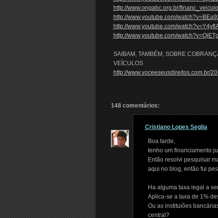
http://www.ongabc.org.br/financ_veicul
http://www.youtube.com/watch?v=BEa
http://www.youtube.com/watch?v=Y4yf
http://www.youtube.com/watch?v=OjET
SAIBAM, TAMBÉM, SOBRE COBRANÇ
VEÍCULOS
http://www.voceeseusdireitos.com.br/2
148 comentários:
Cristiano Lopes Seglia
Boa tarde,
tenho um financiamento ju
Então resolvi pesquisar ma
aqui no blog, então fui p
Ha alguma taxa legal a se
Aplica-se a taxa de 1% des
Ou as instituiões bancári
central?