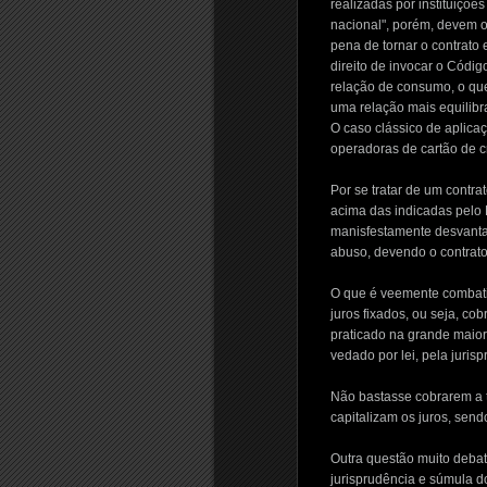
realizadas por instituiçõe
nacional", porém, devem o
pena de tornar o contrato
direito de invocar o Códig
relação de consumo, o que
uma relação mais equilibr
O caso clássico de aplica
operadoras de cartão de cr
Por se tratar de um contra
acima das indicadas pelo 
manisfestamente desvantaj
abuso, devendo o contrato 
O que é veemente combatid
juros fixados, ou seja, co
praticado na grande maiori
vedado por lei, pela juris
Não bastasse cobrarem a t
capitalizam os juros, sen
Outra questão muito debat
jurisprudência e súmula 