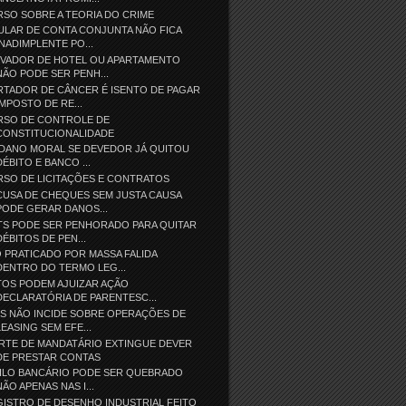
SO SOBRE A TEORIA DO CRIME
ULAR DE CONTA CONJUNTA NÃO FICA
INADIMPLENTE PO...
EVADOR DE HOTEL OU APARTAMENTO
NÃO PODE SER PENH...
RTADOR DE CÂNCER É ISENTO DE PAGAR
IMPOSTO DE RE...
RSO DE CONTROLE DE
CONSTITUCIONALIDADE
 DANO MORAL SE DEVEDOR JÁ QUITOU
DÉBITO E BANCO ...
RSO DE LICITAÇÕES E CONTRATOS
USA DE CHEQUES SEM JUSTA CAUSA
PODE GERAR DANOS...
TS PODE SER PENHORADO PARA QUITAR
DÉBITOS DE PEN...
 PRATICADO POR MASSA FALIDA
DENTRO DO TERMO LEG...
TOS PODEM AJUIZAR AÇÃO
DECLARATÓRIA DE PARENTESC...
S NÃO INCIDE SOBRE OPERAÇÕES DE
LEASING SEM EFE...
RTE DE MANDATÁRIO EXTINGUE DEVER
DE PRESTAR CONTAS
GILO BANCÁRIO PODE SER QUEBRADO
NÃO APENAS NAS I...
ISTRO DE DESENHO INDUSTRIAL FEITO