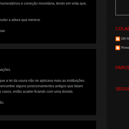
uneratórios e correção monetária, tendo em vista que,
outor a altura que merece.
COLA
sar.
DR 
Ronal
PARC
mações.
que a lei da usura não se aplicava mais as instituições
 encontrei alguns posicionamentos antigos que falam
SEGU
s casos, então acabei ficando com uma dúvida.
ão.