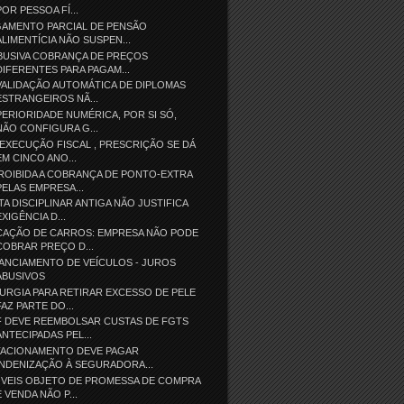
POR PESSOA FÍ...
GAMENTO PARCIAL DE PENSÃO
ALIMENTÍCIA NÃO SUSPEN...
BUSIVA COBRANÇA DE PREÇOS
DIFERENTES PARA PAGAM...
ALIDAÇÃO AUTOMÁTICA DE DIPLOMAS
ESTRANGEIROS NÃ...
ERIORIDADE NUMÉRICA, POR SI SÓ,
NÃO CONFIGURA G...
EXECUÇÃO FISCAL , PRESCRIÇÃO SE DÁ
EM CINCO ANO...
ROIBIDA A COBRANÇA DE PONTO-EXTRA
PELAS EMPRESA...
TA DISCIPLINAR ANTIGA NÃO JUSTIFICA
EXIGÊNCIA D...
CAÇÃO DE CARROS: EMPRESA NÃO PODE
COBRAR PREÇO D...
ANCIAMENTO DE VEÍCULOS - JUROS
ABUSIVOS
URGIA PARA RETIRAR EXCESSO DE PELE
FAZ PARTE DO...
F DEVE REEMBOLSAR CUSTAS DE FGTS
ANTECIPADAS PEL...
TACIONAMENTO DEVE PAGAR
INDENIZAÇÃO À SEGURADORA...
ÓVEIS OBJETO DE PROMESSA DE COMPRA
E VENDA NÃO P...